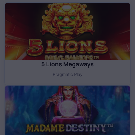
5 Lions Megaways
Pragmatic Play