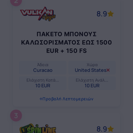
2
Αριθμός Κουλοχέρηδων
8000+
8.9
Αριθμός Παιχνιδιών
8500+
Ζωντανά
Ναι
ΠΑΚΈΤΟ ΜΠΌΝΟΥΣ
Τύποι παιχνιδιών
Κουλοχέρηδες, Ρουλέτα, Μπλάκτζακ,
ΚΑΛΩΣΟΡΊΣΜΑΤΟΣ ΈΩΣ 1500
Μπακκαρά, Παιχνίδια με κάρτες, Πόκερ,
EUR + 150 FS
Βίντεο Πόκερ, Μπίνγκο, Κάρτες Ξυστό, Crash
Games, Κίνο, Ζάρια
Άδεια
Χώρα
Curacao
United States
Ελάχιστη Κατάθεση
Ελάχιστη Ανάληψη
10 EUR
10 EUR
Απόκρυψη Λεπτομερειών
Προβολή Λεπτομερειών
3
Αριθμός Κουλοχέρηδων
10000+
8.9
Αριθμός Παιχνιδιών