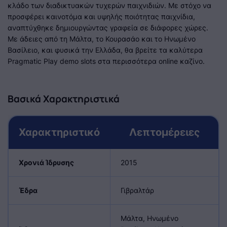
κλάδο των διαδικτυακών τυχερών παιχνιδιών. Με στόχο να
προσφέρει καινοτόμα και υψηλής ποιότητας παιχνίδια,
αναπτύχθηκε δημιουργώντας γραφεία σε διάφορες χώρες.
Απόκρυψη Λεπτομερειών
Με άδειες από τη Μάλτα, το Κουρασάο και το Ηνωμένο
Βασίλειο, και φυσικά την Ελλάδα, θα βρείτε τα καλύτερα
Pragmatic Play demo slots στα περισσότερα online καζίνο.
Βασικά Χαρακτηριστικά
Χαρακτηριστικό
Λεπτομέρειες
Χρονιά Ίδρυσης
2015
Έδρα
Γιβραλτάρ
Μάλτα, Ηνωμένο