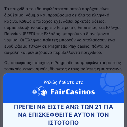
Τα παιχνίδια του δημοφιλέστατου αυτού παρόχου είναι
διαθέσιμα, νόμιμα και προσβάσιμα σε όλα τα ελληνικά
καζίνο. Καθώς ο πάροχος έχει λάβει αρκετές άδειες,
συμπεριλαμβανομένης της Επιτροπής Εποπτείας και Ελέγχου
Παιγνίων (ΕΕΕΠ) της Ελλάδας, μπορούν να διανείμονται
νόμιμα. Οι Έλληνες παίκτες μπορούν να απολαύσουν ένα
ευρύ φάσμα τίτλων σε Pragmatic Play casino, πάντα σε
ασφαλή και ρυθμιζόμενα περιβάλλοντα παιχνιδιού.
Ως κορυφαίος πάροχος, η Pragmatic συμμορφώνεται με τους
τοπικούς κανονισμούς, δίνοντας στους παίκτες εμπιστοσύνη
στη νομιμότητα και την ασφάλεια των παιχνιδιών που
επιλέγουν να παίξουν.
Καλώς ήρθατε στο
Τα καλύτερα καζίνο με Pragmatic
ΠΡΈΠΕΙ ΝΑ ΕΊΣΤΕ ΆΝΩ ΤΩΝ 21 ΓΙΑ
Play στην Ελλάδα
ΝΑ ΕΠΙΣΚΕΦΘΕΊΤΕ ΑΥΤΌΝ ΤΟΝ
ΙΣΤΌΤΟΠΟ