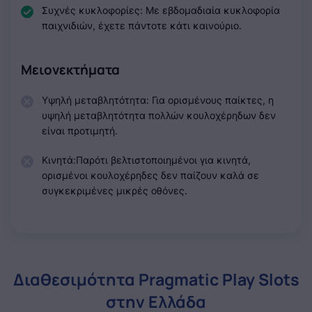
Συχνές κυκλοφορίες: Με εβδομαδιαία κυκλοφορία
παιχνιδιών, έχετε πάντοτε κάτι καινούριο.
Μειονεκτήματα
Υψηλή μεταβλητότητα: Για ορισμένους παίκτες, η
υψηλή μεταβλητότητα πολλών κουλοχέρηδων δεν
είναι προτιμητή.
Κινητά:Παρότι βελτιστοποιημένοι για κινητά,
ορισμένοι κουλοχέρηδες δεν παίζουν καλά σε
συγκεκριμένες μικρές οθόνες.
Διαθεσιμότητα Pragmatic Play Slots
στην Ελλάδα