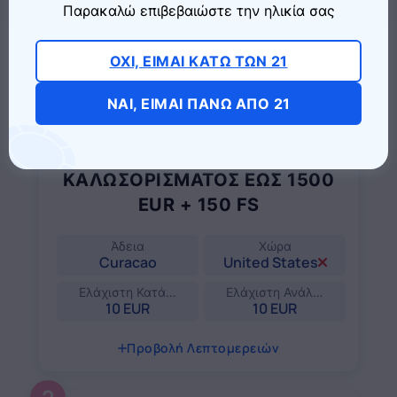
Όλα Τα Φίλτρα
1
Παρακαλώ επιβεβαιώστε την ηλικία σας
1
ΌΧΙ, ΕΊΜΑΙ ΚΆΤΩ ΤΩΝ 21
9.0
ΝΑΙ, ΕΊΜΑΙ ΠΆΝΩ ΑΠΌ 21
ΠΑΚΈΤΟ ΜΠΌΝΟΥΣ
ΚΑΛΩΣΟΡΊΣΜΑΤΟΣ ΈΩΣ 1500
EUR + 150 FS
Άδεια
Χώρα
Curacao
United States
Ελάχιστη Κατάθεση
Ελάχιστη Ανάληψη
10 EUR
10 EUR
Προβολή Λεπτομερειών