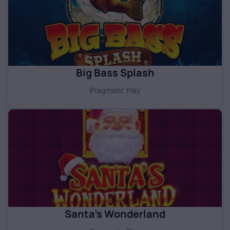
Big Bass Splash
Pragmatic Play
Santa’s Wonderland