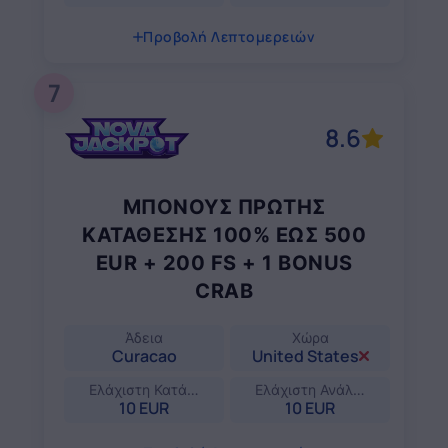
Απόκρυψη Λεπτομερειών
Προβολή Λεπτομερειών
7
Αριθμός Κουλοχέρηδων
3500+
8.6
Αριθμός Παιχνιδιών
4000+
Ζωντανά
Ναι
ΜΠΌΝΟΥΣ ΠΡΏΤΗΣ
Τύποι παιχνιδιών
Κουλοχέρηδες, Ρουλέτα, Μπλάκτζακ,
ΚΑΤΆΘΕΣΗΣ 100% ΈΩΣ 500
Μπακκαρά, Παιχνίδια με κάρτες, Πόκερ,
EUR + 200 FS + 1 BONUS
Βίντεο Πόκερ, Ζάρια, Μπίνγκο, Κάρτες Ξυστό,
Crash Games, Κίνο
CRAB
Άδεια
Χώρα
Curacao
United States
Ice Casino
Ελάχιστη Κατάθεση
Ελάχιστη Ανάληψη
Απόκρυψη Λεπτομερειών
10 EUR
10 EUR