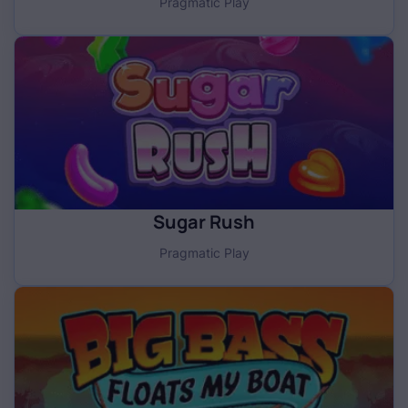
Pragmatic Play
Sugar Rush
Pragmatic Play