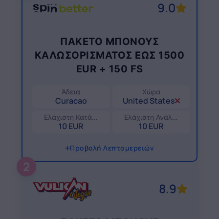
9.0
ΠΑΚΈΤΟ ΜΠΌΝΟΥΣ
ΚΑΛΩΣΟΡΊΣΜΑΤΟΣ ΈΩΣ 1500
EUR + 150 FS
Άδεια
Χώρα
Curacao
United States
Ελάχιστη Κατάθεση
Ελάχιστη Ανάληψη
10 EUR
10 EUR
Προβολή Λεπτομερειών
2
Αριθμός Κουλοχέρηδων
8.9
8000+
Αριθμός Παιχνιδιών
8500+
Ζωντανά