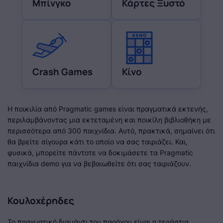
Μπίνγκο
Κάρτες Ξυστό
Crash Games
Κίνο
Η ποικιλία από Pragmatic games είναι πραγματικά εκτενής,
περιλαμβάνοντας μια εκτεταμένη και ποικίλη βιβλιοθήκη με
περισσότερα από 300 παιχνίδια. Αυτό, πρακτικά, σημαίνει ότι
θα βρείτε σίγουρα κάτι το οποίο να σας ταιριάζει. Και,
φυσικά, μπορείτε πάντοτε να δοκιμάσετε τα Pragmatic
παιχνίδια demo για να βεβαιωθείτε ότι σας ταιριάζουν.
Κουλοχέρηδες
Το πραγματικό διαμάντι του παρόχου είναι η τεράστια