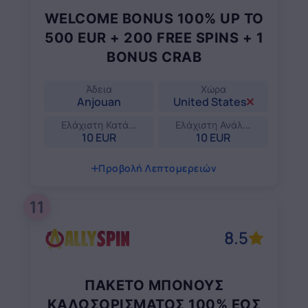
Ναι
WELCOME BONUS 100% UP TO
Τύποι παιχνιδιών
Κουλοχέρηδες, Ρουλέτα, Μπλάκτζακ,
500 EUR + 200 FREE SPINS + 1
Μπακκαρά, Παιχνίδια με κάρτες, Πόκερ,
BONUS CRAB
Βίντεο Πόκερ, Ζάρια, Μπίνγκο, Κάρτες Ξυστό,
Crash Games, Κίνο
Άδεια
Χώρα
Anjouan
United States
Ελάχιστη Κατάθεση
Ελάχιστη Ανάληψη
10 EUR
10 EUR
Απόκρυψη Λεπτομερειών
Προβολή Λεπτομερειών
11
Αριθμός Κουλοχέρηδων
7340+
8.5
Αριθμός Παιχνιδιών
7520+
Ζωντανά
Ναι
ΠΑΚΈΤΟ ΜΠΌΝΟΥΣ
Τύποι παιχνιδιών
Κουλοχέρηδες, Ρουλέτα, Μπλάκτζακ,
ΚΑΛΩΣΟΡΊΣΜΑΤΟΣ 100% ΈΩΣ