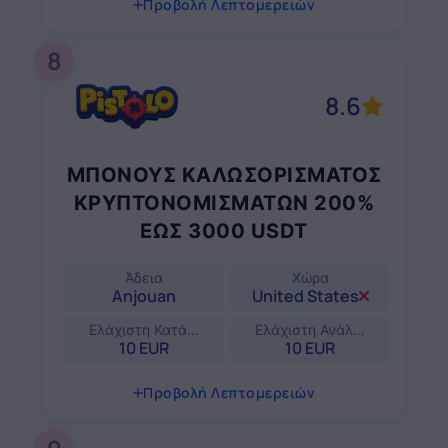
Προβολή Λεπτομερειών
8
Αριθμός Κουλοχέρηδων
7340+
8.6
Αριθμός Παιχνιδιών
7870+
Ζωντανά
Ναι
ΜΠΌΝΟΥΣ ΚΑΛΩΣΟΡΊΣΜΑΤΟΣ
Τύποι παιχνιδιών
Κουλοχέρηδες, Ρουλέτα, Μπλάκτζακ,
ΚΡΥΠΤΟΝΟΜΙΣΜΆΤΩΝ 200%
Μπακκαρά, Παιχνίδια με κάρτες, Πόκερ,
ΈΩΣ 3000 USDT
Βίντεο Πόκερ, Ζάρια, Μπίνγκο, Κάρτες Ξυστό,
Crash Games, Κίνο
Άδεια
Χώρα
Anjouan
United States
Ελάχιστη Κατάθεση
Ελάχιστη Ανάληψη
10 EUR
10 EUR
Απόκρυψη Λεπτομερειών
Προβολή Λεπτομερειών