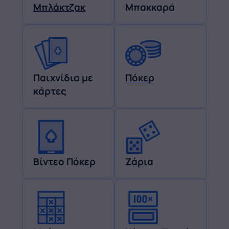
Μπλάκτζακ
Μπακκαρά
Παιχνίδια με
Πόκερ
κάρτες
Βίντεο Πόκερ
Ζάρια