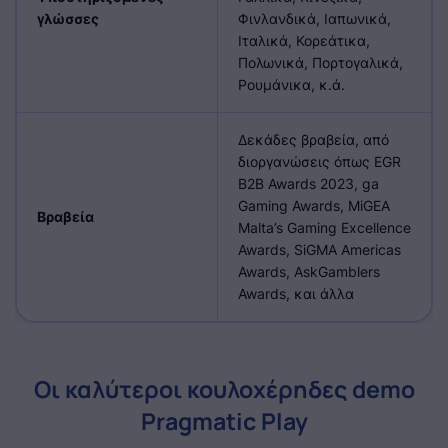
γλώσσες
Φινλανδικά, Ιαπωνικά,
Ιταλικά, Κορεάτικα,
Πολωνικά, Πορτογαλικά,
Ρουμάνικα, κ.ά.
Δεκάδες βραβεία, από
διοργανώσεις όπως EGR
B2B Awards 2023, ga
Gaming Awards, MiGEA
Βραβεία
Malta’s Gaming Excellence
Awards, SiGMA Americas
Awards, AskGamblers
Awards, και άλλα
Οι καλύτεροι κουλοχέρηδες demo
Pragmatic Play