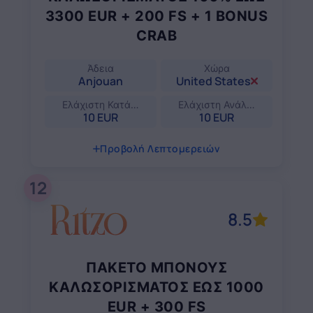
Μπακκαρά, Παιχνίδια με κάρτες, Πόκερ,
3300 EUR + 200 FS + 1 BONUS
Βίντεο Πόκερ, Ζάρια, Μπίνγκο, Κάρτες Ξυστό,
Crash Games, Κίνο
CRAB
Άδεια
Χώρα
Anjouan
United States
Ελάχιστη Κατάθεση
Ελάχιστη Ανάληψη
Απόκρυψη Λεπτομερειών
10 EUR
10 EUR
Προβολή Λεπτομερειών
12
Αριθμός Κουλοχέρηδων
10000+
8.5
Αριθμός Παιχνιδιών
10500+
Ζωντανά
Ναι
ΠΑΚΈΤΟ ΜΠΌΝΟΥΣ
Τύποι παιχνιδιών
Κουλοχέρηδες, Ρουλέτα, Μπλάκτζακ,
ΚΑΛΩΣΟΡΊΣΜΑΤΟΣ ΈΩΣ 1000
Μπακκαρά, Παιχνίδια με κάρτες, Πόκερ,
EUR + 300 FS
Βίντεο Πόκερ, Ζάρια, Μπίνγκο, Κάρτες Ξυστό,