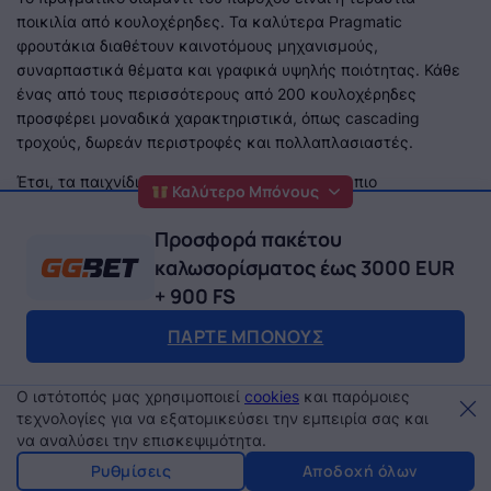
ποικιλία από κουλοχέρηδες. Τα καλύτερα Pragmatic
φρουτάκια διαθέτουν καινοτόμους μηχανισμούς,
συναρπαστικά θέματα και γραφικά υψηλής ποιότητας. Κάθε
ένας από τους περισσότερους από 200 κουλοχέρηδες
προσφέρει μοναδικά χαρακτηριστικά, όπως cascading
τροχούς, δωρεάν περιστροφές και πολλαπλασιαστές.
Έτσι, τα παιχνίδια της εταιρείας είναι από τα πιο
Καλύτερο Μπόνους
πολυσυζητημένα, αφού δεν είναι μόνο εξαιρετικά οπτικά,
αλλά έχουν RTP που αγγίζει το 96,7% και πολλαπλασιαστές
Προσφορά πακέτου
που μπορούν να σας οδηγήσουν μέχρι και 180.000x στο
καλωσορίσματος έως 3000 EUR
αρχικό σας ποντάρισμα. Μέχρι και στα Pragmatic Play
+ 900 FS
δωρεάν φρουτάκια μπορείτε να δοκιμάσετε τις πιθανότητες
κέρδους μέσα από αυτά τα παιχνίδια.
ΠΆΡΤΕ ΜΠΌΝΟΥΣ
Μερικά από τα πιο δημοφιλή παλιά και νέα Pragmatic Play
φρουτάκια στην Ελλάδα περιλαμβάνουν τα:
Ο ιστότοπός μας χρησιμοποιεί
cookies
και παρόμοιες
τεχνολογίες για να εξατομικεύσει την εμπειρία σας και
Gates of Olympus
να αναλύσει την επισκεψιμότητα.
Ρυθμίσεις
Αποδοχή όλων
Sweet Bonanza