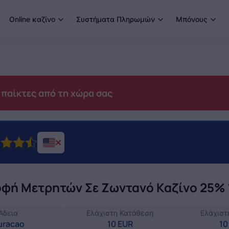
Online καζίνο
Συστήματα Πληρωμών
Μπόνους
 παίκτες από τη χώρα σας
φή Μετρητών Σε Ζωντανό Καζίνο 25%
Άδεια
Ελάχιστη Κατάθεση
Ελάχιστ
uracao
10 EUR
10