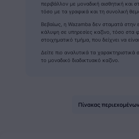
περιβάλλον με μοναδική αισθητική και σ
Ζάρια, Μπίνγκο, Κάρτες Ξυσ
Crash Games, Κίνο
τόσο με τα γραφικά και τη συνολική θεμ
Βεβαίως, η Wazamba δεν σταματά στην ε
κάλυψη σε υπηρεσίες καζίνο, τόσο στα φ
Vulkan Vegas Casino
Απόκρυψη Λεπτομερε
στοιχηματικό τμήμα, που δείχνει να είνα
Δείτε πιο αναλυτικά τα χαρακτηριστικά 
το μοναδικό διαδικτυακό καζίνο.
Πίνακας περιεχομένω