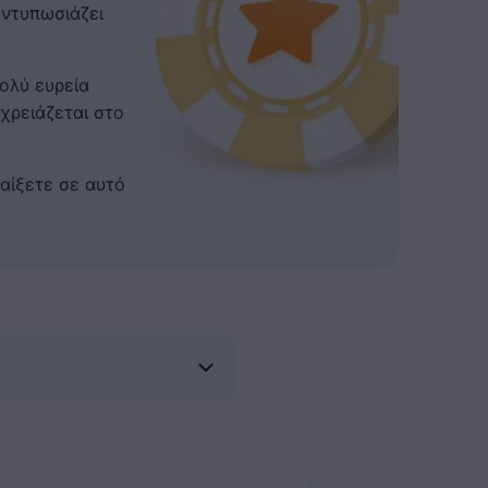
εντυπωσιάζει
νγκο, Κάρτες Ξυστό,
s, Κίνο
ολύ ευρεία
 χρειάζεται στο
υψη Λεπτομερειών
παίξετε σε αυτό