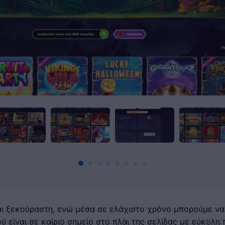
αι ξεκούραστη, ενώ μέσα σε ελάχιστο χρόνο μπορούμε να
ύ είναι σε καίριο σημείο στο πλάι της σελίδας με εύκολ