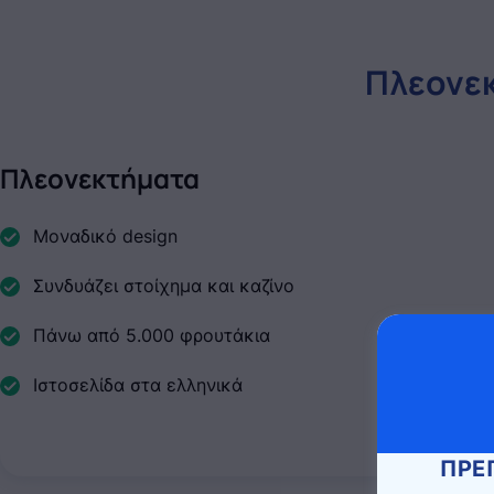
Πλεονεκ
Πλεονεκτήματα
Μοναδικό design
Συνδυάζει στοίχημα και καζίνο
Πάνω από 5.000 φρουτάκια
Ιστοσελίδα στα ελληνικά
ΠΡΈΠ