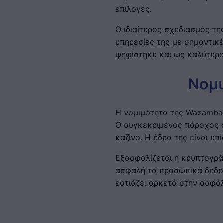
επιλογές.
Ο ιδιαίτερος σχεδιασμός τη
υπηρεσίες της με σημαντικ
ψηφίστηκε και ως καλύτερο
Νομι
Η νομιμότητα της Wazamba 
Ο συγκεκριμένος πάροχος αν
καζίνο. Η έδρα της είναι ε
Εξασφαλίζεται η κρυπτογρά
ασφαλή τα προσωπικά δεδομ
εστιάζει αρκετά στην ασφά