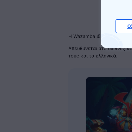
Γεν
Ό
Η Wazamba ιδρύθηκε το 2019
Απευθύνεται στο διεθνές κο
τους και τα ελληνικά.