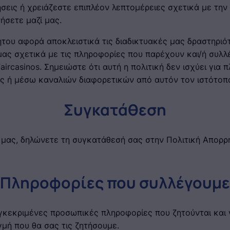
σεις ή χρειάζεστε επιπλέον λεπτομέρειες σχετικά με την
ήσετε μαζί μας.
του αφορά αποκλειστικά τις διαδικτυακές μας δραστηριό
μας σχετικά με τις πληροφορίες που παρέχουν και/ή συλλ
aircasinos. Σημειώστε ότι αυτή η πολιτική δεν ισχύει για
ς ή μέσω καναλιών διαφορετικών από αυτόν τον ιστότοπ
Συγκατάθεση
 μας, δηλώνετε τη συγκατάθεσή σας στην Πολιτική Απορρ
Πληροφορίες που συλλέγουμε
υγκεκριμένες προσωπικές πληροφορίες που ζητούνται και 
γμή που θα σας τις ζητήσουμε.