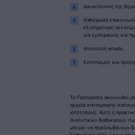
Διευκόλυνση της δημι
Καθιέρωση επικοινωνί
εξυπηρέτηση πελατών
για εμπορικούς και π
Αποστολή emails.
Εντοπισμός και πρόλ
Το Faircasinos ακολουθεί μ
αρχεία καταγραφής καταγρ
ιστότοπους. Αυτή η πρακτικ
αναλυτικών διαδικασιών τω
μπορεί να περιλαμβάνουν δι