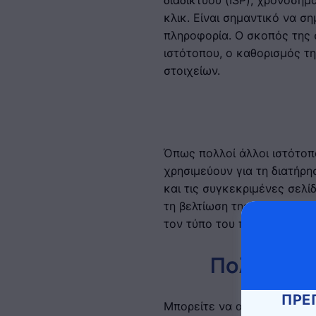
διαδικτύου (ISP), χρονοσή
κλικ. Είναι σημαντικό να σ
πληροφορία. Ο σκοπός της 
ιστότοπου, ο καθορισμός τ
στοιχείων.
Όπως πολλοί άλλοι ιστότοποι
χρησιμεύουν για τη διατήρη
και τις συγκεκριμένες σελί
τη βελτίωση της εμπειρίας
τον τύπο του περιηγητή του
Πολιτικές
ΠΡΈΠ
Μπορείτε να ανατρέξετε σε 