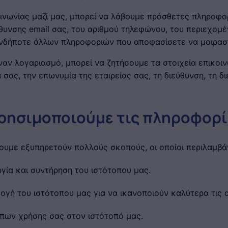
ινωνίας μαζί μας, μπορεί να λάβουμε πρόσθετες πληροφ
ύθυνσης email σας, του αριθμού τηλεφώνου, του περιεχομ
νδήποτε άλλων πληροφοριών που αποφασίσετε να μοιραστ
αν λογαριασμό, μπορεί να ζητήσουμε τα στοιχεία επικοιν
σας, την επωνυμία της εταιρείας σας, τη διεύθυνση, τη δι
ρησιμοποιούμε τις πληροφορί
ουμε εξυπηρετούν πολλούς σκοπούς, οι οποίοι περιλαμβά
ργία και συντήρηση του ιστότοπου μας.
ογή του ιστότοπου μας για να ικανοποιούν καλύτερα τις 
πων χρήσης σας στον ιστότοπό μας.