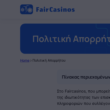
Πολιτική Απορρή
Home
Πολιτική Απορρήτου
Πίνακας περιεχομένω
Στο Faircasinos, που μπορεί
της ιδιωτικότητας των επι
πληροφοριών που συλλέγοντ