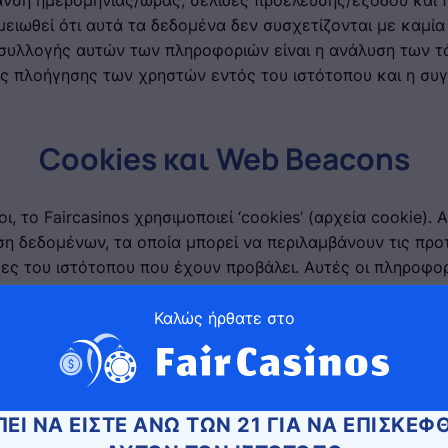
μανση ημερομηνίας/ώρας, σελίδες προέλευσης/εξόδου και 
ημειωθεί ότι αυτά τα δεδομένα δεν συσχετίζονται με καμ
συλλογής αυτών των πληροφοριών είναι η ανάλυση των τά
ης πλοήγησης των χρηστών εντός του ιστότοπου και η σ
Cookies και Web Beacons
, το Faircasinos χρησιμοποιεί ‘cookies’ (αρχεία cookie). 
ση δεδομένων, τα οποία μπορεί να περιλαμβάνουν τις πρ
δες του ιστότοπου που έχουν προβάλει. Αυτές οι πληροφορ
 του χρήστη με την προσαρμογή του περιεχομένου της ισ
 επισκέπτη και άλλες σχετικές λεπτομέρειες.
Καλώς ήρθατε στο
 Απορρήτου των Συνεργατών 
ΕΙ ΝΑ ΕΊΣΤΕ ΆΝΩ ΤΩΝ 21 ΓΙΑ ΝΑ ΕΠΙΣΚΕΦ
αυτήν τη λίστα για να βρείτε την Πολιτική Απορρήτου κά