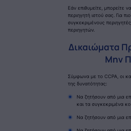
Εάν επιθυμείτε, μπορείτε 
περιηγητή ιστού σας. Για π
συγκεκριμένους περιηγητές
περιηγητών.
Δικαιώματα Π
Μην Π
Σύμφωνα με το CCPA, οι κα
της δυνατότητας:
Να ζητήσουν από μια επ
και τα συγκεκριμένα κ
Να ζητήσουν από μια επ
Να ζητήσουν από μια επ