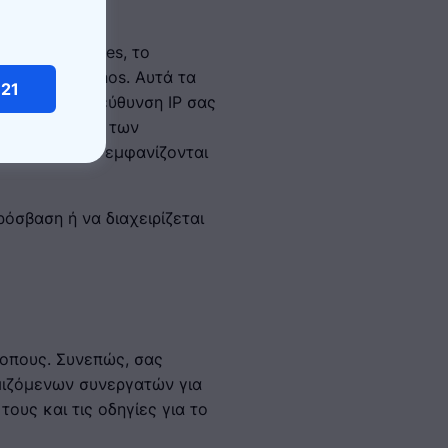
όπως τα cookies, το
 στο Faircasinos. Αυτά τα
 21
τόματα τη διεύθυνση IP σας
 της απόδοσης των
φημίσεων που εμφανίζονται
ρόσβαση ή να διαχειρίζεται
τοπους. Συνεπώς, σας
μιζόμενων συνεργατών για
ους και τις οδηγίες για το