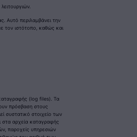
 λειτουργιών.
ς. Αυτό περιλαμβάνει την
ε τον ιστότοπο, καθώς και
)
αταγραφής (log files). Τα
χουν πρόσβαση στους
λεί συστατικό στοιχείο των
ι στα αρχεία καταγραφής
τών, παροχείς υπηρεσιών