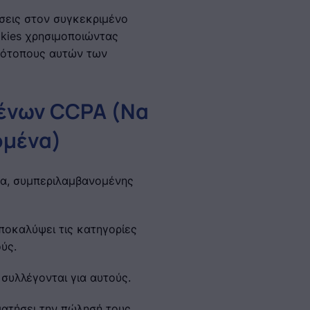
ίσεις στον συγκεκριμένο
okies χρησιμοποιώντας
στότοπους αυτών των
ένων CCPA (Να
ομένα)
τα, συμπεριλαμβανομένης
ποκαλύψει τις κατηγορίες
ύς.
συλλέγονται για αυτούς.
ατήσει την πώλησή τους.