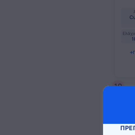
C
Α
1
Τύποι 
Κουλο
Μπλάκ
10
με κά
Ζάρια
Crash
ΠΡΈΠ
Κ