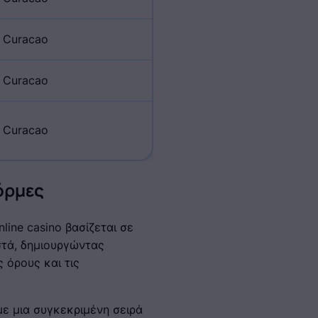
Curacao
Curacao
Curacao
όρμες
ine casino βασίζεται σε
στά, δημιουργώντας
 όρους και τις
με μια συγκεκριμένη σειρά