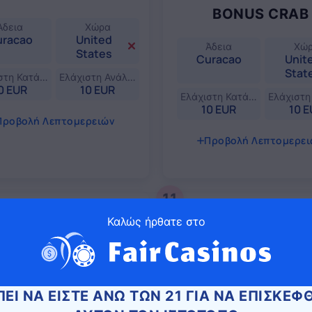
BONUS CRAB
Άδεια
Χώρα
National Casino
uracao
United
Άδεια
Χώ
πόκρυψη Λεπτομερειών
Απόκρυψη Λεπτομερε
States
Curacao
Unit
Stat
Ελάχιστη Κατάθεση
Ελάχιστη Ανάληψη
0 EUR
10 EUR
Ελάχιστη Κατάθεση
10 EUR
10 
Προβολή Λεπτομερειών
Προβολή Λεπτομερει
παιχνιδιών
χέρηδες, Ρουλέτα,
Τύποι παιχνιδιών
τζακ, Μπακκαρά, Παιχνίδια
11
Κουλοχέρηδες, Ρουλέτα,
ρτες, Πόκερ, Βίντεο Πόκερ,
Μπλάκτζακ, Μπακκαρά, Παι
, Μπίνγκο, Κάρτες Ξυστό,
Καλώς ήρθατε στο
με κάρτες, Πόκερ, Βίντεο Πό
8.6
8
 Games, Κίνο
Ζάρια, Μπίνγκο, Κάρτες Ξυ
Crash Games, Κίνο
ΜΠΌΝΟΥΣ
WELCOME BON
ΕΙ ΝΑ ΕΊΣΤΕ ΆΝΩ ΤΩΝ 21 ΓΙΑ ΝΑ ΕΠΙΣΚΕΦ
ΑΛΩΣΟΡΊΣΜΑΤΟΣ
100% UP TO 500 