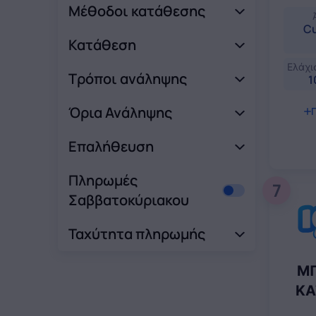
Μέθοδοι κατάθεσης
C
Κατάθεση
Α
Τρόποι ανάληψης
1
Όρια Ανάληψης
Επαλήθευση
Τύποι 
Κουλο
Πληρωμές
Μπλάκ
7
με κά
Σαββατοκύριακου
Ζάρια
Crash
Ταχύτητα πληρωμής
Μ
ΚΑ