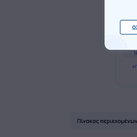
100
Α
Ό
C
1
Τύποι 
Κουλο
Μπλάκ
με κά
Ζάρια
Crash
Πίνακας περιεχομένω