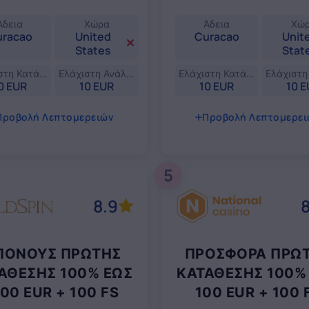
Άδεια
Χώρα
Άδεια
Χώ
uracao
United
Curacao
Unit
States
Stat
Ελάχιστη Κατάθεση
Ελάχιστη Ανάληψη
Ελάχιστη Κατάθεση
0 EUR
10 EUR
10 EUR
10 
Προβολή Λεπτομερειών
Προβολή Λεπτομερει
παιχνιδιών
Τύποι παιχνιδιών
5
χέρηδες, Ρουλέτα,
Κουλοχέρηδες, Ρουλέτα,
τζακ, Μπακκαρά, Παιχνίδια
Μπλάκτζακ, Μπακκαρά, Παι
ρτες, Πόκερ, Βίντεο Πόκερ,
με κάρτες, Πόκερ, Βίντεο Πό
8.9
8
κο, Κάρτες Ξυστό, Crash
Ζάρια, Μπίνγκο, Κάρτες Ξυ
, Κίνο, Ζάρια
Crash Games, Κίνο
ΠΌΝΟΥΣ ΠΡΏΤΗΣ
ΠΡΟΣΦΟΡΆ ΠΡΏ
ΆΘΕΣΗΣ 100% ΈΩΣ
ΚΑΤΆΘΕΣΗΣ 100%
00 EUR + 100 FS
100 EUR + 100 