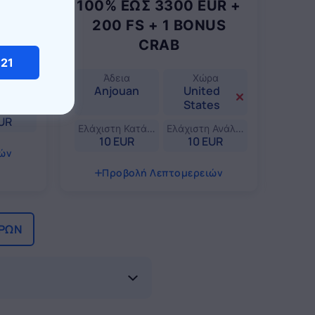
 + 1
100% ΈΩΣ 3300 EUR +
200 FS + 1 BONUS
CRAB
ρα
 21
Pistolo Casino
ed
Άδεια
Χώρα
ιών
Απόκρυψη Λεπτομερειών
es
Anjouan
United
States
Ελάχιστη Ανάληψη
EUR
Ελάχιστη Κατάθεση
Ελάχιστη Ανάληψη
10 EUR
10 EUR
ών
Προβολή Λεπτομερειών
Τύποι παιχνιδιών
χνίδια
ΡΩΝ
Κουλοχέρηδες, Ρουλέτα,
κερ,
Μπλάκτζακ, Μπακκαρά, Παιχνίδια
στό,
με κάρτες, Πόκερ, Βίντεο Πόκερ,
Ζάρια, Μπίνγκο, Κάρτες Ξυστό,
Crash Games, Κίνο