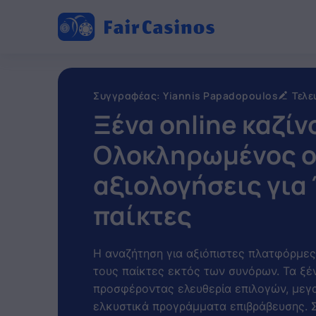
Συγγραφέας:
Yiannis Papadopoulos
Τελε
Ξένα online καζίν
Ολοκληρωμένος ο
αξιολογήσεις για
παίκτες
Η αναζήτηση για αξιόπιστες πλατφόρμες
τους παίκτες εκτός των συνόρων. Τα ξέ
προσφέροντας ελευθερία επιλογών, μεγαλ
ελκυστικά προγράμματα επιβράβευσης. 