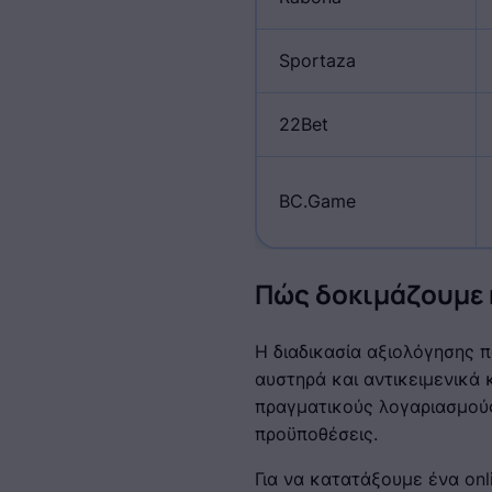
Sportaza
22Bet
BC.Game
Πώς δοκιμάζουμε 
Η διαδικασία αξιολόγησης π
αυστηρά και αντικειμενικά
πραγματικούς λογαριασμούς
προϋποθέσεις.
Για να κατατάξουμε ένα onl