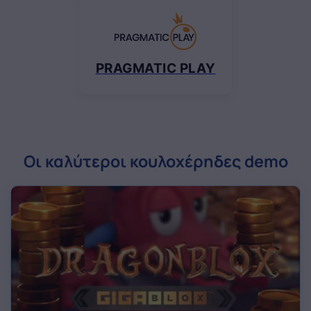
PRAGMATIC PLAY
Οι καλύτεροι κουλοχέρηδες demo