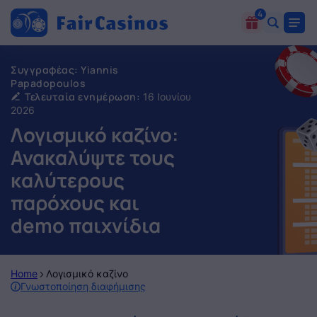
4
Συγγραφέας:
Yiannis
Papadopoulos
Τελευταία ενημέρωση:
16 Ιουνίου
2026
Λογισμικό καζίνο:
Ανακαλύψτε τους
καλύτερους
παρόχους και
demo παιχνίδια
Home
Λογισμικό καζίνο
Γνωστοποίηση διαφήμισης