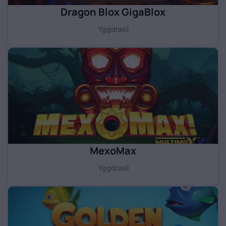
Dragon Blox GigaBlox
Yggdrasil
MexoMax
Yggdrasil