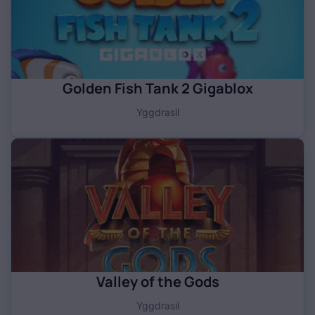
Golden Fish Tank 2 Gigablox
Yggdrasil
Valley of the Gods
Yggdrasil