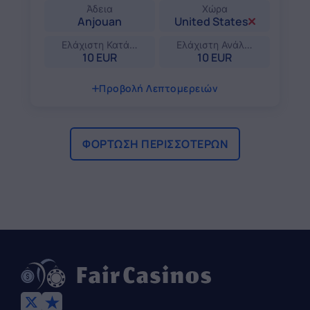
Άδεια
Χώρα
Anjouan
United States
Ελάχιστη Κατάθεση
Ελάχιστη Ανάληψη
Απόκρυψη Λεπτομερειών
10 EUR
10 EUR
Προβολή Λεπτομερειών
Αριθμός Κουλοχέρηδων
ΦΌΡΤΩΣΗ ΠΕΡΙΣΣΌΤΕΡΩΝ
10000+
Αριθμός Παιχνιδιών
10500+
Ζωντανά
Ναι
Τύποι παιχνιδιών
Κουλοχέρηδες, Ρουλέτα, Μπλάκτζακ,
Μπακκαρά, Παιχνίδια με κάρτες, Πόκερ,
Βίντεο Πόκερ, Ζάρια, Μπίνγκο, Κάρτες Ξυστό,
Crash Games, Κίνο