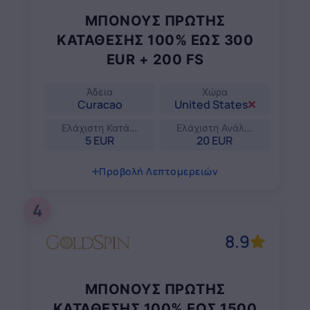
Ναι
ΜΠΌΝΟΥΣ ΠΡΏΤΗΣ
Τύποι παιχνιδιών
Κουλοχέρηδες, Ρουλέτα, Μπλάκτζακ,
ΚΑΤΆΘΕΣΗΣ 100% ΈΩΣ 300
Μπακκαρά, Παιχνίδια με κάρτες, Πόκερ,
EUR + 200 FS
Βίντεο Πόκερ, Ζάρια, Μπίνγκο, Κάρτες Ξυστό,
Crash Games, Κίνο
Άδεια
Χώρα
Curacao
United States
Ελάχιστη Κατάθεση
Ελάχιστη Ανάληψη
Vulkan Vegas Casino
5 EUR
20 EUR
Απόκρυψη Λεπτομερειών
Προβολή Λεπτομερειών
4
Αριθμός Κουλοχέρηδων
10000+
8.9
Αριθμός Παιχνιδιών
11000+
Ζωντανά
Ναι
ΜΠΌΝΟΥΣ ΠΡΏΤΗΣ
Τύποι παιχνιδιών
Κουλοχέρηδες, Ρουλέτα, Μπλάκτζακ,
ΚΑΤΆΘΕΣΗΣ 100% ΈΩΣ 1500