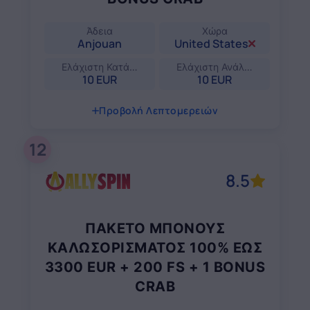
Crash Games, Κίνο
Άδεια
Χώρα
Anjouan
United States
Ελάχιστη Κατάθεση
Ελάχιστη Ανάληψη
10 EUR
10 EUR
Απόκρυψη Λεπτομερειών
Προβολή Λεπτομερειών
12
Αριθμός Κουλοχέρηδων
7340+
8.5
Αριθμός Παιχνιδιών
7520+
Ζωντανά
Ναι
ΠΑΚΈΤΟ ΜΠΌΝΟΥΣ
Τύποι παιχνιδιών
Κουλοχέρηδες, Ρουλέτα, Μπλάκτζακ,
ΚΑΛΩΣΟΡΊΣΜΑΤΟΣ 100% ΈΩΣ
Μπακκαρά, Παιχνίδια με κάρτες, Πόκερ,
3300 EUR + 200 FS + 1 BONUS
Βίντεο Πόκερ, Ζάρια, Μπίνγκο, Κάρτες Ξυστό,
Crash Games, Κίνο
CRAB