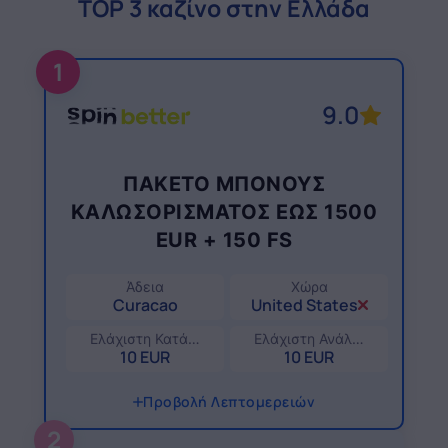
TOP 3 καζίνο στην Ελλάδα
1
9.0
ΠΑΚΈΤΟ ΜΠΌΝΟΥΣ
ΚΑΛΩΣΟΡΊΣΜΑΤΟΣ ΈΩΣ 1500
EUR + 150 FS
Άδεια
Χώρα
Curacao
United States
Ελάχιστη Κατάθεση
Ελάχιστη Ανάληψη
10 EUR
10 EUR
Προβολή Λεπτομερειών
2