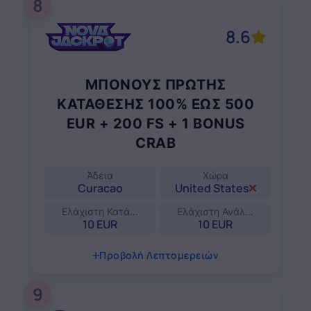
8
Αριθμός Κουλοχέρηδων
3500+
8.6
Αριθμός Παιχνιδιών
4000+
Ζωντανά
Ναι
ΜΠΌΝΟΥΣ ΠΡΏΤΗΣ
Τύποι παιχνιδιών
Κουλοχέρηδες, Ρουλέτα, Μπλάκτζακ,
ΚΑΤΆΘΕΣΗΣ 100% ΈΩΣ 500
Μπακκαρά, Παιχνίδια με κάρτες, Πόκερ,
EUR + 200 FS + 1 BONUS
Βίντεο Πόκερ, Ζάρια, Μπίνγκο, Κάρτες Ξυστό,
Crash Games, Κίνο
CRAB
Άδεια
Χώρα
Curacao
United States
Ice Casino
Ελάχιστη Κατάθεση
Ελάχιστη Ανάληψη
Απόκρυψη Λεπτομερειών
10 EUR
10 EUR
Προβολή Λεπτομερειών
9
Αριθμός Κουλοχέρηδων