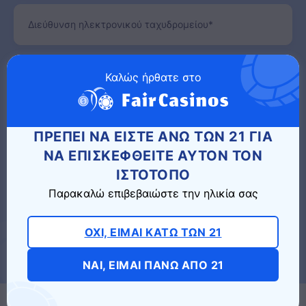
Καλώς ήρθατε στο
ΠΡΈΠΕΙ ΝΑ ΕΊΣΤΕ ΆΝΩ ΤΩΝ 21 ΓΙΑ
ΝΑ ΕΠΙΣΚΕΦΘΕΊΤΕ ΑΥΤΌΝ ΤΟΝ
ΙΣΤΌΤΟΠΟ
Παρακαλώ επιβεβαιώστε την ηλικία σας
ΌΧΙ, ΕΊΜΑΙ ΚΆΤΩ ΤΩΝ 21
ΝΑΙ, ΕΊΜΑΙ ΠΆΝΩ ΑΠΌ 21
Η διεύθυνσή μας: