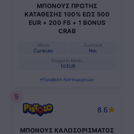
Αριθμός Παιχνιδιών
ΜΠΌΝΟΥΣ ΠΡΏΤΗΣ
4000+
Αριθμός Παρόχων Λογισμικού
ΚΑΤΆΘΕΣΗΣ 100% ΈΩΣ 500
50+
EUR + 200 FS + 1 BONUS
Ελάχιστη ανάληψη
10 EUR
CRAB
Άδεια
Ζωντανά
Curacao
Ναι
Ice Casino
Ελάχιστη Κατάθεση
Απόκρυψη Λεπτομερειών
10 EUR
Προβολή Λεπτομερειών
9
Τύποι παιχνιδιών
Κουλοχέρηδες, Ρουλέτα, Μπλάκτζακ,
8.6
Μπακκαρά, Παιχνίδια με κάρτες, Πόκερ,
Βίντεο Πόκερ, Ζάρια, Μπίνγκο, Κάρτες Ξυστό,
Crash Games, Κίνο
Αριθμός Παιχνιδιών
ΜΠΌΝΟΥΣ ΚΑΛΩΣΟΡΊΣΜΑΤΟΣ
7870+