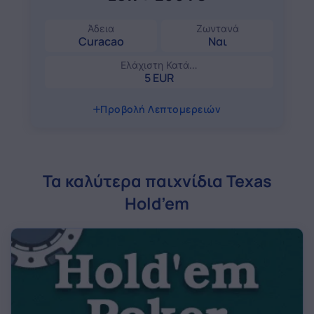
Ελάχιστη ανάληψη
10 EUR
Άδεια
Ζωντανά
Curacao
Ναι
Ελάχιστη Κατάθεση
5 EUR
Vulkan Vegas Casino
Απόκρυψη Λεπτομερειών
Προβολή Λεπτομερειών
Τύποι παιχνιδιών
Κουλοχέρηδες, Ρουλέτα, Μπλάκτζακ,
Τα καλύτερα παιχνίδια Texas
Μπακκαρά, Παιχνίδια με κάρτες, Πόκερ,
Βίντεο Πόκερ, Ζάρια, Μπίνγκο, Κάρτες Ξυστό,
Hold’em
Crash Games, Κίνο
Αριθμός Παιχνιδιών
11000+
Αριθμός Παρόχων Λογισμικού
100+
Ελάχιστη ανάληψη
20 EUR