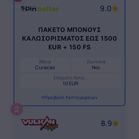
9.0
ΠΑΚΈΤΟ ΜΠΌΝΟΥΣ
ΚΑΛΩΣΟΡΊΣΜΑΤΟΣ ΈΩΣ 1500
EUR + 150 FS
Άδεια
Ζωντανά
Curacao
Ναι
Ελάχιστη Κατάθεση
10 EUR
Προβολή Λεπτομερειών
2
Τύποι παιχνιδιών
8.9
Κουλοχέρηδες, Ρουλέτα,
Μπλάκτζακ, Μπακκαρά,
Παιχνίδια με κάρτες, Πόκερ,