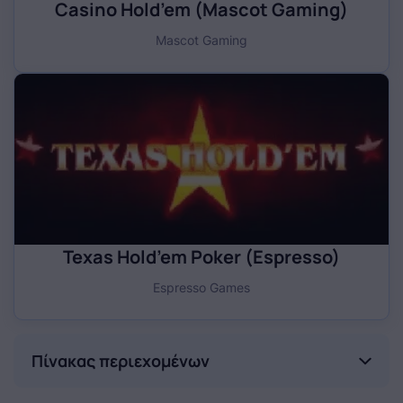
Casino Hold’em (Mascot Gaming)
Mascot Gaming
Texas Hold’em Poker (Espresso)
Espresso Games
Πίνακας περιεχομένων