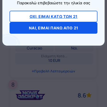
Τύποι παιχνιδιών
Παρακαλώ επιβεβαιώστε την ηλικία σας
Κουλοχέρηδες, Ρουλέτα, Μπλάκτζακ,
8.6
Μπακκαρά, Παιχνίδια με κάρτες, Πόκερ,
Βίντεο Πόκερ, Ζάρια, Μπίνγκο, Κάρτες Ξυστό,
ΌΧΙ, ΕΊΜΑΙ ΚΆΤΩ ΤΩΝ 21
Crash Games, Κίνο
Αριθμός Παιχνιδιών
ΜΠΌΝΟΥΣ ΠΡΏΤΗΣ
10000+
ΝΑΙ, ΕΊΜΑΙ ΠΆΝΩ ΑΠΌ 21
Αριθμός Παρόχων Λογισμικού
ΚΑΤΆΘΕΣΗΣ 120% + 120 FS
90+
Ελάχιστη ανάληψη
10 EUR
Άδεια
Ζωντανά
Curacao
Ναι
Ελάχιστη Κατάθεση
10 EUR
Απόκρυψη Λεπτομερειών
Προβολή Λεπτομερειών
8
Τύποι παιχνιδιών
Κουλοχέρηδες, Ρουλέτα, Μπλάκτζακ,
8.6
Μπακκαρά, Παιχνίδια με κάρτες, Πόκερ,
Βίντεο Πόκερ, Ζάρια, Μπίνγκο, Κάρτες Ξυστό,
Crash Games, Κίνο