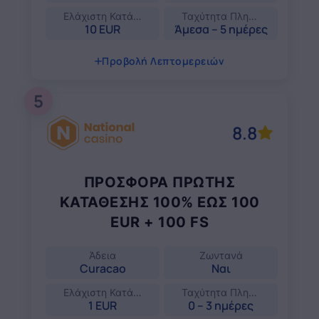
Ελάχιστη Κατάθεση
Ταχύτητα Πληρωμής
10 EUR
Άμεσα – 5 ημέρες
Απόκρυψη Λεπτομερειών
Προβολή Λεπτομερειών
5
Τύποι παιχνιδιών
Κουλοχέρηδες, Ρουλέτα, Μπλάκτζακ,
8.8
Μπακκαρά, Παιχνίδια με κάρτες, Πόκερ,
Βίντεο Πόκερ, Ζάρια, Μπίνγκο, Κάρτες Ξυστό,
Crash Games, Κίνο
Αριθμός Παιχνιδιών
ΠΡΟΣΦΟΡΆ ΠΡΏΤΗΣ
10100+
Αριθμός Παρόχων Λογισμικού
ΚΑΤΆΘΕΣΗΣ 100% ΈΩΣ 100
100+
EUR + 100 FS
Ελάχιστη ανάληψη
10 EUR
Άδεια
Ζωντανά
Curacao
Ναι
Ελάχιστη Κατάθεση
Ταχύτητα Πληρωμής
1 EUR
0 – 3 ημέρες
Απόκρυψη Λεπτομερειών