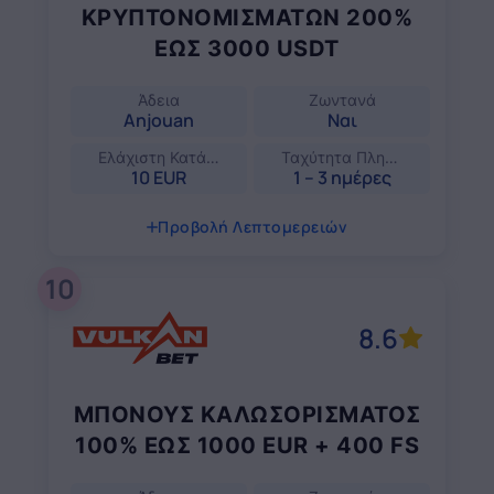
Αριθμός Παρόχων Λογισμικού
ΚΡΥΠΤΟΝΟΜΙΣΜΆΤΩΝ 200%
80+
ΈΩΣ 3000 USDT
Ελάχιστη ανάληψη
10 EUR
Άδεια
Ζωντανά
Anjouan
Ναι
Ελάχιστη Κατάθεση
Ταχύτητα Πληρωμής
10 EUR
1 – 3 ημέρες
Απόκρυψη Λεπτομερειών
Προβολή Λεπτομερειών
10
Τύποι παιχνιδιών
Κουλοχέρηδες, Ρουλέτα, Μπλάκτζακ,
8.6
Μπακκαρά, Παιχνίδια με κάρτες, Πόκερ,
Βίντεο Πόκερ, Ζάρια, Μπίνγκο, Κάρτες Ξυστό,
Crash Games, Κίνο
Αριθμός Παιχνιδιών
ΜΠΌΝΟΥΣ ΚΑΛΩΣΟΡΊΣΜΑΤΟΣ
11000+
Αριθμός Παρόχων Λογισμικού
100% ΈΩΣ 1000 EUR + 400 FS
90+
Ελάχιστη ανάληψη