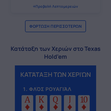
Προβολή Λεπτομερειών
Τύποι παιχνιδιών
ΦΌΡΤΩΣΗ ΠΕΡΙΣΣΌΤΕΡΩΝ
Κουλοχέρηδες, Ρουλέτα, Μπλάκτζακ,
Μπακκαρά, Παιχνίδια με κάρτες, Πόκερ,
Βίντεο Πόκερ, Ζάρια, Μπίνγκο, Κάρτες Ξυστό,
Crash Games, Κίνο
Αριθμός Παιχνιδιών
Κατάταξη των Χεριών στο Texas
10500+
Αριθμός Παρόχων Λογισμικού
Hold’em
90+
Ελάχιστη ανάληψη
10 EUR
Απόκρυψη Λεπτομερειών