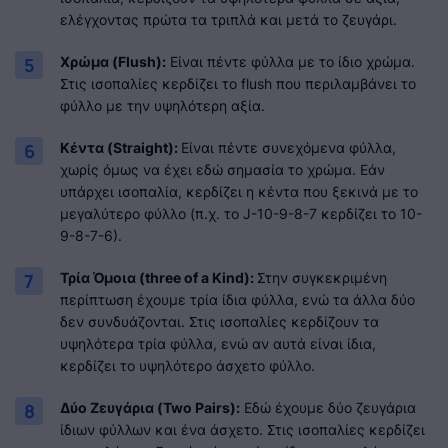
ελέγχοντας πρώτα τα τριπλά και μετά το ζευγάρι.
Χρώμα (Flush):
Είναι πέντε φύλλα με το ίδιο χρώμα.
Στις ισοπαλίες κερδίζει το flush που περιλαμβάνει το
φύλλο με την υψηλότερη αξία.
Κέντα (Straight):
Είναι πέντε συνεχόμενα φύλλα,
χωρίς όμως να έχει εδώ σημασία το χρώμα. Εάν
υπάρχει ισοπαλία, κερδίζει η κέντα που ξεκινά με το
μεγαλύτερο φύλλο (π.χ. το J-10-9-8-7 κερδίζει το 10-
9-8-7-6).
Τρία Όμοια (three of a Kind):
Στην συγκεκριμένη
περίπτωση έχουμε τρία ίδια φύλλα, ενώ τα άλλα δύο
δεν συνδυάζονται. Στις ισοπαλίες κερδίζουν τα
υψηλότερα τρία φύλλα, ενώ αν αυτά είναι ίδια,
κερδίζει το υψηλότερο άσχετο φύλλο.
Δύο Ζευγάρια (Two Pairs):
Εδώ έχουμε δύο ζευγάρια
ίδιων φύλλων και ένα άσχετο. Στις ισοπαλίες κερδίζει