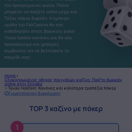
του προηγούμενου αιώνα. Πλέον
μπορείτε να παίζετε online μέχρι και
Τέξας πόκερ δωρεάν. Η έμπειρη
ομάδα του FairCasinos θα σας
καθοδηγήσει στους βασικούς poker
Texas holdem κανόνες και θα σας
προσφέρουμε και χρήσιμες
συμβουλές για να βελτιώσετε το
παιχνίδι σας!
Home
Ολοκληρωμένος οδηγός παιχνιδιών καζίνο: Παίξτε δωρεάν
online στην Ελλάδα
Texas Hold’em: Κανόνες και καλύτερα τραπέζια πόκερ
Γνωστοποίηση διαφήμισης
TOP 3 καζίνο με πόκερ
1