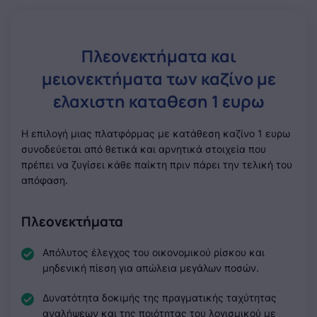
Πλεονεκτήματα και
μειονεκτήματα των καζίνο με
ελαχιστη καταθεση 1 ευρω
Η επιλογή μιας πλατφόρμας με κατάθεση καζίνο 1 ευρω
συνοδεύεται από θετικά και αρνητικά στοιχεία που
πρέπει να ζυγίσει κάθε παίκτη πριν πάρει την τελική του
απόφαση.
Πλεονεκτήματα
Απόλυτος έλεγχος του οικονομικού ρίσκου και
μηδενική πίεση για απώλεια μεγάλων ποσών.
Δυνατότητα δοκιμής της πραγματικής ταχύτητας
αναλήψεων και της ποιότητας του λογισμικού με