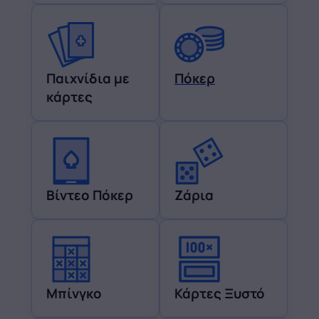
Παιχνίδια με
Πόκερ
κάρτες
Βίντεο Πόκερ
Ζάρια
Μπίνγκο
Κάρτες Ξυστό