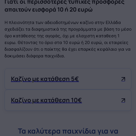
Γιατί οι περισσότερες τυπικές προσφορές
απαιτούν εισφορά 10 ή 20 ευρώ
Η πλειονότητα των αδειοδοτημένων καζίνο στην Ελλάδα
σχεδιάζει τα διαφημιστικά της προγράμματα με βάση το μέσο
όρο κατάθεσης της αγοράς, όχι με ελαχιστη καταθεση 1
ευρω. Θέτοντας το όριο στα 10 ευρώ ή 20 ευρώ, οι εταιρείες
διασφαλίζουν ότι ο παίκτης θα έχει επαρκές κεφάλαιο για να
δοκιμάσει διάφορα παιχνίδια.
Καζίνο με κατάθεση 5€
Καζίνο με κατάθεση 10€
Τα καλύτερα παιχνίδια για να