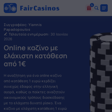
4
Συγγραφέας:
Yiannis
Papadopoulos
Τελευταία ενημέρωση:
30 Ιουνίου
2026
Online καζίνο με
ελάχιστη κατάθεση
από 1€
Η αναζήτηση για ένα online καζίνο
από κατάθεση 1 ευρώ κερδίζει
συνεχώς έδαφος στην ελληνική
αγορά, καθώς οι παίκτες αναζητούν
οικονομικούς τρόπους διασκέδασης
με το ελάχιστο δυνατό ρίσκο. Ένα
καζίνο με ελάχιστη κατάθεση 1 ευρώ