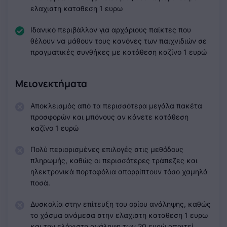
ελαχιστη καταθεση 1 ευρω
Ιδανικό περιβάλλον για αρχάριους παίκτες που
θέλουν να μάθουν τους κανόνες των παιχνιδιών σε
πραγματικές συνθήκες με κατάθεση καζίνο 1 ευρώ
Μειονεκτήματα
Αποκλεισμός από τα περισσότερα μεγάλα πακέτα
προσφορών και μπόνους αν κάνετε κατάθεση
καζίνο 1 ευρώ
Πολύ περιορισμένες επιλογές στις μεθόδους
πληρωμής, καθώς οι περισσότερες τράπεζες και
ηλεκτρονικά πορτοφόλια απορρίπτουν τόσο χαμηλά
ποσά.
Δυσκολία στην επίτευξη του ορίου ανάληψης, καθώς
το χάσμα ανάμεσα στην ελαχιστη καταθεση 1 ευρω
και την ελάχιστη ανάληψη των 20 ευρώ απαιτεί