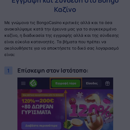
Εγγραφή και Σύνδεση στο Bongo
Καζίνο
Με γνώμονα τις BongoCasino κριτικές αλλά και τα όσα
ανακαλύψαμε κατά την έρευνα μας για το συγκεκριμένο
καζίνο, η διαδικασία της εγγραφής αλλά και της σύνδεσης
είναι εύκολα κατανοητές. Τα βήματα που πρέπει να
ακολουθήσετε για να αποκτήσετε το δικό σας λογαριασμό
είναι:
Επίσκεψη στον Ιστότοπο: