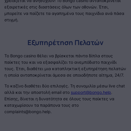
χρειάζεται να ανησυχούν! Το Bongo casino ανταποκρίνεται
εξαιρετικές στις διαστάσεις όλων των οθονών. Έτσι,
μπορείτε να παίζετε τα αγαπημένα τους παιχνίδια ανά πάσα
στιγμή.
Εξυπηρέτηση Πελατών
Το Bongo casino θέλει να βρίσκεται πάντα δίπλα στους
παίκτες του και να εξασφαλίζει το ανεμπόδιστο παιχνίδι
τους. Έτσι, διαθέτει μια καταπληκτική εξυπηρέτηση πελατών
η οποία ανταποκρίνεται άμεσα σε οποιοδήποτε αίτημα, 24/7.
Το καζίνο διαθέτει δύο επιλογές. Τη συνομιλία μέσω live chat
αλλά και την αποστολή email στο
support@bongo.help
.
Επίσης, δίνεται η δυνατότητα σε όλους τους παίκτες να
καταχωρίσουν τα παράπονα τους στο
complaints@bongo.help
.