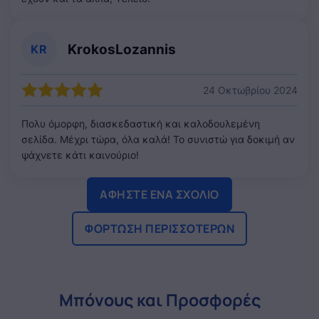
KrokosLozannis
KR
24 Οκτωβρίου 2024
Πολυ όμορφη, διασκεδαστική και καλοδουλεμένη
σελίδα. Μέχρι τώρα, όλα καλά! Το συνιστώ για δοκιμή αν
ψάχνετε κάτι καινούριο!
ΑΦΉΣΤΕ ΈΝΑ ΣΧΌΛΙΟ
ΦΌΡΤΩΣΗ ΠΕΡΙΣΣΌΤΕΡΩΝ
Μπόνους και Προσφορές