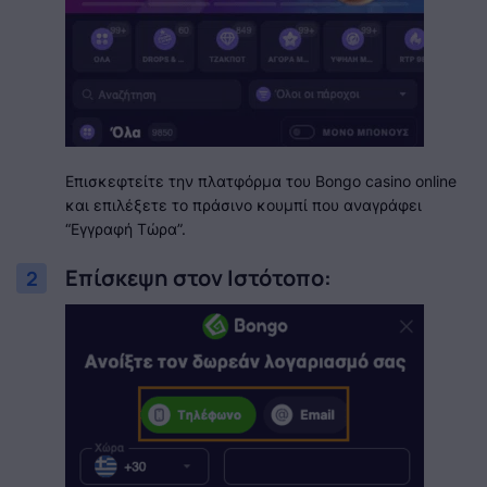
Επισκεφτείτε την πλατφόρμα του Bongo casino online
και επιλέξετε το πράσινο κουμπί που αναγράφει
“Εγγραφή Τώρα”.
Επίσκεψη στον Ιστότοπο: