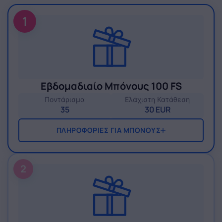
1
Εβδομαδιαίο Μπόνους 100 FS
Ποντάρισμα
Ελάχιστη Κατάθεση
35
30 EUR
ΠΛΗΡΟΦΟΡΊΕΣ ΓΙΑ ΜΠΌΝΟΥΣ
2