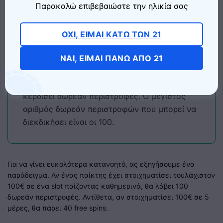
Παρακαλώ επιβεβαιώστε την ηλικία σας
ΌΧΙ, ΕΊΜΑΙ ΚΆΤΩ ΤΩΝ 21
Αναλυτικότερα, στη συγκεκριμένη προσφορά,
ο παίκτης πρέπει να παίξει το αγαπημένο του
ΝΑΙ, ΕΊΜΑΙ ΠΆΝΩ ΑΠΌ 21
παιχνίδι καζίνο για τουλάχιστον 5 μέρες, από
τη Δευτέρα μέχρι την Κυριακή, και θα
κερδίσει δωρεάν περιστροφές. Ο μέγιστος
αριθμός δωρεάν περιστροφών που μπορεί να
διεκδικήσει είναι οι 100.
Για να γίνει ευκολότερα κατανοητό, ας εξηγήσουμε ένα
παράδειγμα. Αν ένας παίκτης έχει στοιχηματίσει τουλάχιστον
100€ σε ένα slot παίζοντας καθημερινά, θα λάβει 100
δωρεάν περιστροφές. Αντίθετα, αν στοιχηματίσει 100€ σε 5
μέρες, θα πάρει 40 free spins.