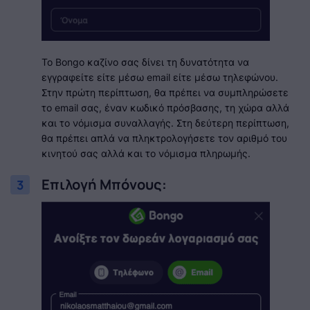
Το Bongo καζίνο σας δίνει τη δυνατότητα να
εγγραφείτε είτε μέσω email είτε μέσω τηλεφώνου.
Στην πρώτη περίπτωση, θα πρέπει να συμπληρώσετε
το email σας, έναν κωδικό πρόσβασης, τη χώρα αλλά
και το νόμισμα συναλλαγής. Στη δεύτερη περίπτωση,
θα πρέπει απλά να πληκτρολογήσετε τον αριθμό του
κινητού σας αλλά και το νόμισμα πληρωμής.
Επιλογή Μπόνους: