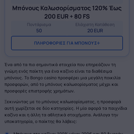
Μπόνους Καλωσορίσματος 120% Έως
200 EUR + 80 FS
Ποντάρισμα
Ελάχιστη Κατάθεση
50
20 EUR
ΠΛΗΡΟΦΟΡΊΕΣ ΓΙΑ ΜΠΌΝΟΥΣ
Ένα από τα πιο σημαντικά στοιχεία που επηρεάζουν τη
γνώμη ενός παίκτη για ένα καζίνο είναι τα διαθέσιμα
μπόνους. Το Bongo casino προσφέρει μια μεγάλη ποικιλία
προσφορών, από το μπόνους καλωσορίσματος μέχρι και
προσφορές επιστροφής χρημάτων.
Ξεκινώντας με το μπόνους καλωσορίσματος, η προσφορά
αυτή χωρίζεται σε δύο κατηγορίες. Η μία αφορά τα παιχνίδια
καζίνο και η άλλη τα αθλητικά στοιχήματα. Ανάλογα την
υποκατηγορία, ο παίκτης θα λάβεις:
Μπόνους στο καζίνο: 100% μέχρι 200€ και 80 δωρεάν