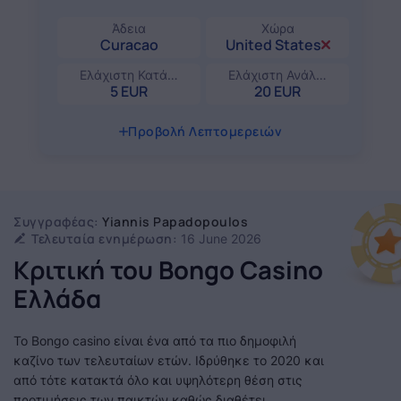
Βίντεο Πόκερ, Ζάρια, Μπίνγκο, Κάρτες Ξυστό,
Crash Games, Κίνο
Άδεια
Χώρα
Curacao
United States
Ελάχιστη Κατάθεση
Ελάχιστη Ανάληψη
5 EUR
20 EUR
Vulkan Vegas Casino
Απόκρυψη Λεπτομερειών
Προβολή Λεπτομερειών
Αριθμός Παρόχων Λογισμικού
100+
Συγγραφέας:
Yiannis Papadopoulos
Αριθμός Κουλοχέρηδων
10000+
Τελευταία ενημέρωση:
16 June 2026
Αριθμός Παιχνιδιών
Κριτική του Bongo Casino
11000+
Τύποι παιχνιδιών
Ελλάδα
Κουλοχέρηδες, Ρουλέτα, Μπλάκτζακ,
Μπακκαρά, Παιχνίδια με κάρτες, Πόκερ,
Βίντεο Πόκερ, Ζάρια, Μπίνγκο, Κάρτες Ξυστό,
Το Bongo casino είναι ένα από τα πιο δημοφιλή
Crash Games, Κίνο
καζίνο των τελευταίων ετών. Ιδρύθηκε το 2020 και
από τότε κατακτά όλο και υψηλότερη θέση στις
προτιμήσεις των παικτών καθώς διαθέτει