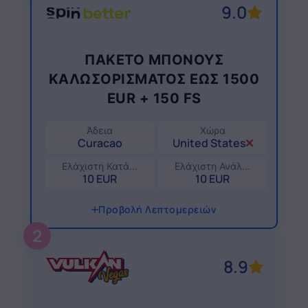
9.0
ΠΑΚΈΤΟ ΜΠΌΝΟΥΣ
ΚΑΛΩΣΟΡΊΣΜΑΤΟΣ ΈΩΣ 1500
EUR + 150 FS
Άδεια
Χώρα
Curacao
United States
Ελάχιστη Κατάθεση
Ελάχιστη Ανάληψη
10 EUR
10 EUR
Προβολή Λεπτομερειών
2
Αριθμός Παρόχων Λογισμικού
8.9
100+
Αριθμός Κουλοχέρηδων
8000+
Αριθμός Παιχνιδιών