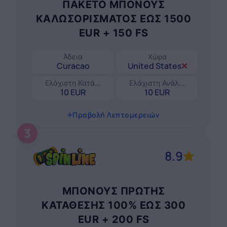
ΠΑΚΈΤΟ ΜΠΌΝΟΥΣ
8500+
Τύποι παιχνιδιών
ΚΑΛΩΣΟΡΊΣΜΑΤΟΣ ΈΩΣ 1500
Κουλοχέρηδες, Ρουλέτα,
EUR + 150 FS
Μπλάκτζακ, Μπακκαρά,
Παιχνίδια με κάρτες, Πόκερ,
Βίντεο Πόκερ, Μπίνγκο, Κάρτες
Άδεια
Χώρα
Ξυστό, Crash Games, Κίνο, Ζάρια
Curacao
United States
Ελάχιστη Κατάθεση
Ελάχιστη Ανάληψη
10 EUR
10 EUR
Απόκρυψη Λεπτομερειών
Προβολή Λεπτομερειών
3
Αριθμός Παρόχων Λογισμικού
8.9
120+
Αριθμός Κουλοχέρηδων
10000+
Αριθμός Παιχνιδιών
ΜΠΌΝΟΥΣ ΠΡΏΤΗΣ
11000+
Τύποι παιχνιδιών
ΚΑΤΆΘΕΣΗΣ 100% ΈΩΣ 300
Κουλοχέρηδες, Ρουλέτα, Μπλάκτζακ,
EUR + 200 FS
Μπακκαρά, Παιχνίδια με κάρτες, Πόκερ,