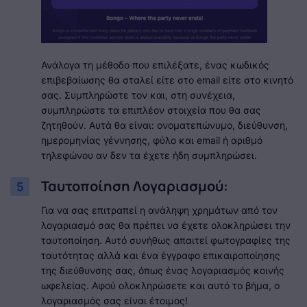
Ανάλογα τη μέθοδο που επιλέξατε, ένας κωδικός
επιβεβαίωσης θα σταλεί είτε στο email είτε στο κινητό
σας. Συμπληρώστε τον και, στη συνέχεια,
συμπληρώστε τα επιπλέον στοιχεία που θα σας
ζητηθούν. Αυτά θα είναι: ονοματεπώνυμο, διεύθυνση,
ημερομηνίας γέννησης, φύλο και email ή αριθμό
τηλεφώνου αν δεν τα έχετε ήδη συμπληρώσει.
Ταυτοποίηση Λογαριασμού:
Για να σας επιτραπεί η ανάληψη χρημάτων από τον
λογαριασμό σας θα πρέπει να έχετε ολοκληρώσει την
ταυτοποίηση. Αυτό συνήθως απαιτεί φωτογραφίες της
ταυτότητας αλλά και ένα έγγραφο επικαιροποίησης
της διεύθυνσης σας, όπως ένας λογαριασμός κοινής
ωφελείας. Αφού ολοκληρώσετε και αυτό το βήμα, ο
λογαριασμός σας είναι έτοιμος!