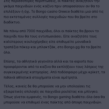
Στις περισσότερες περιπτώσεις, οι παίκτες αναζητούν την
γκάμα παιχνιδιών ενός καζίνο πριν αποφασίσουν αν θα το
επιλέξουν ή όχι. Το Bongo casino Greece διαθέτει μια από τις
πιο εκτεταμένες συλλογές παιχνιδιών που θα βρείτε στο
διαδίκτυο.
Με πάνω από 7000 παιχνίδια, όλοι οι παίκτες θα βρουν το
παιχνίδι που θα τους εντυπωσιάσει. Είτε αναζητάτε τους
καλύτερους κουλοχέρηδες είτε επιθυμείτε μοναδικά
τραπέζια πόκερ και μπλακτζάκ, στο Bongo.gg θα τα βρείτε
όλα.
Επίσης, τα αθλητικά γεγονότα αλλά και τα esports που
προσφέρονται από το καζίνο θα εκπλήξουν τους λάτρεις της
συγκεκριμένης κατηγορίας. Από ποδόσφαιρο μέχρι κρίκετ, τα
πιθανά αθλητικά στοιχήματα είναι αμέτρητα.
Τέλος, κανείς δε θα μπορούσε να μην υπολογίσει τις
εξαιρετικές επιλογές σε παιχνίδια ρουλέτας και μπίνγκο.
Όπως γίνεται εμφανές, το Bongo gaming διαθέτει όλα όσα θα
μπορούσε να επιθυμεί ένας παίκτης από άποψη παιχνιδιών.