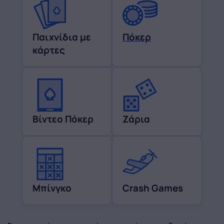
Παιχνίδια με
Πόκερ
κάρτες
Βίντεο Πόκερ
Ζάρια
Μπίνγκο
Crash Games