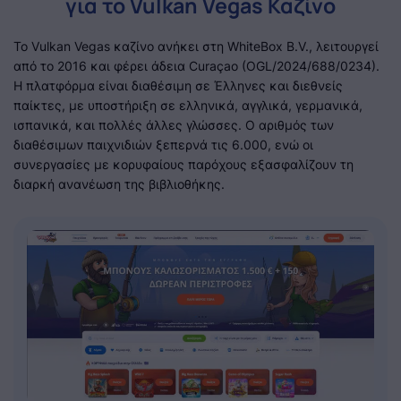
για το Vulkan Vegas Καζίνο
Το Vulkan Vegas καζίνο ανήκει στη WhiteBox B.V., λειτουργεί
από το 2016 και φέρει άδεια Curaçao (OGL/2024/688/0234).
Η πλατφόρμα είναι διαθέσιμη σε Έλληνες και διεθνείς
παίκτες, με υποστήριξη σε ελληνικά, αγγλικά, γερμανικά,
ισπανικά, και πολλές άλλες γλώσσες. Ο αριθμός των
διαθέσιμων παιχνιδιών ξεπερνά τις 6.000, ενώ οι
συνεργασίες με κορυφαίους παρόχους εξασφαλίζουν τη
διαρκή ανανέωση της βιβλιοθήκης.