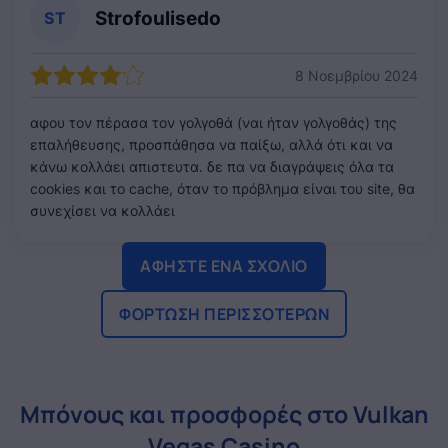
Strofoulisedo
ST
8 Νοεμβρίου 2024
αφου τον πέρασα τον γολγοθά (ναι ήταν γολγοθάς) της
επαλήθευσης, προσπάθησα να παίξω, αλλά ότι και να
κάνω κολλάει απιστευτα. δε πα να διαγράψεις όλα τα
cookies και το cache, όταν το πρόβλημα είναι του site, θα
συνεχίσει να κολλάει
ΑΦΉΣΤΕ ΈΝΑ ΣΧΌΛΙΟ
ΦΌΡΤΩΣΗ ΠΕΡΙΣΣΌΤΕΡΩΝ
Μπόνους και προσφορές στο Vulkan
Vegas Casino