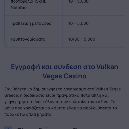
πορτοφόλια (Skrill,
10 – 5.000
1
Neteller)
Τραπεζική μεταφορά
10 – 5.000
1
Κρυπτονομίσματα
10/30 – 5.000
1
Εγγραφή και σύνδεση στο Vulkan
Vegas Casino
Εάν θέλετε να δημιουργήσετε λογαριασμό στο Vulkan Vegas
Greece, η διαδικασία είναι πραγματικά πολύ απλή και
γρήγορη, για τη διευκόλυνση των πελατών του καζίνο. Το
μόνο που χρειάζεται να κάνετε είναι να ακολουθήσετε τα
παρακάτω απλά βήματα: