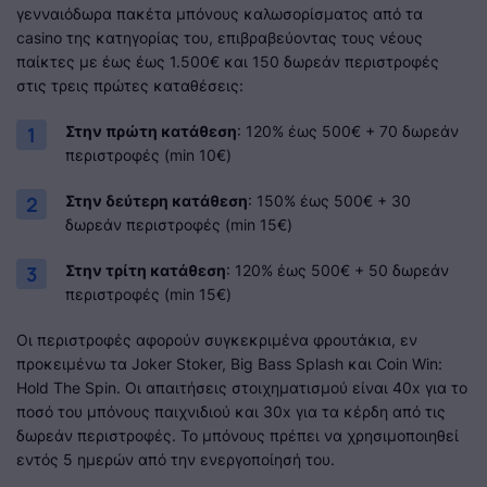
γενναιόδωρα πακέτα μπόνους καλωσορίσματος από τα
casino της κατηγορίας του, επιβραβεύοντας τους νέους
παίκτες με έως έως 1.500€ και 150 δωρεάν περιστροφές
στις τρεις πρώτες καταθέσεις:
Στην πρώτη κατάθεση
: 120% έως 500€ + 70 δωρεάν
περιστροφές (min 10€)
Στην δεύτερη κατάθεση
: 150% έως 500€ + 30
δωρεάν περιστροφές (min 15€)
Στην τρίτη κατάθεση
: 120% έως 500€ + 50 δωρεάν
περιστροφές (min 15€)
Οι περιστροφές αφορούν συγκεκριμένα φρουτάκια, εν
προκειμένω τα Joker Stoker, Big Bass Splash και Coin Win:
Hold The Spin. Οι απαιτήσεις στοιχηματισμού είναι 40x για το
ποσό του μπόνους παιχνιδιού και 30x για τα κέρδη από τις
δωρεάν περιστροφές. Το μπόνους πρέπει να χρησιμοποιηθεί
εντός 5 ημερών από την ενεργοποίησή του.