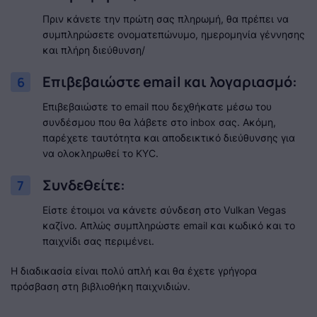
Πριν κάνετε την πρώτη σας πληρωμή, θα πρέπει να
συμπληρώσετε ονοματεπώνυμο, ημερομηνία γέννησης
και πλήρη διεύθυνση/
Επιβεβαιώστε email και λογαριασμό:
Επιβεβαιώστε το email που δεχθήκατε μέσω του
συνδέσμου που θα λάβετε στο inbox σας. Ακόμη,
παρέχετε ταυτότητα και αποδεικτικό διεύθυνσης για
να ολοκληρωθεί το KYC.
Συνδεθείτε:
Είστε έτοιμοι να κάνετε σύνδεση στο Vulkan Vegas
καζίνο. Απλώς συμπληρώστε email και κωδικό και το
παιχνίδι σας περιμένει.
Η διαδικασία είναι πολύ απλή και θα έχετε γρήγορα
πρόσβαση στη βιβλιοθήκη παιχνιδιών.