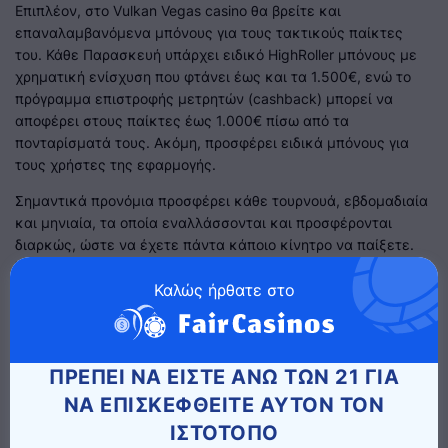
Επιπλέον, στο Vulkan Vegas casino θα βρείτε και
επαναλαμβανόμενα μπόνους για τους τακτικούς παίκτες
του. Κάθε Παρασκευή υπάρχει ειδικό HighRoller μπόνους με
χρηματική ενίσχυση που φτάνει έως και τα 1.500€, ενώ το
πρόγραμμα επιστροφής μετρητών (cashback) μπορεί να
αποφέρει στους παίκτες έως 1.000€ πίσω από τα
πονταρίσματά τους. Ακόμη, προσφέρει ειδικά μπόνους για
τους χρήστες της εφαρμογής.
Σημαντικά προνόμια προσφέρει κάθε τουρνουά, εβδομαδιαία
και μηνιαία, τα οποία εναλλάσσονται και προσφέρονται
διαρκώς, ώστε να έχετε πάντα κάποιο κίνητρο να παίξετε.
Τέλος, οι πιστοί χρήστες μπορούν να επωφεληθούν από το
Καλώς ήρθατε στο
VIP κλαμπ του καζίνο, το οποίο λειτουργεί με σύστημα
πόντων και επιπέδων, προσφέροντας αποκλειστικές
ανταμοιβές.
ΠΡΈΠΕΙ ΝΑ ΕΊΣΤΕ ΆΝΩ ΤΩΝ 21 ΓΙΑ
ΝΑ ΕΠΙΣΚΕΦΘΕΊΤΕ ΑΥΤΌΝ ΤΟΝ
Πρόγραμμα πιστότητας και VIP
ΙΣΤΌΤΟΠΟ