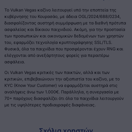
Το Vulkan Vegas καζίνο λειτουργεί υπό την εποπτεία της
κυβέρνησης του Κουρασάο, με άδεια OGL/2024/688/0234,
διασφαλίζοντας αυστηρή συμμόρφωση με τα διεθνή πρότυπα
ασφαλείας και δίκαιου παιχνιδιού. Ακόμη, για την προστασία
των προσωπικών και οικονομικών δεδομένων των χρηστών
του, εφαρμόζει τεχνολογία κρυπτογράφησης SSL/TLS.
Φυσικά, όλα τα παιχνίδια που προσφέρονται έχουν RNG και
ελέγχονται από ανεξάρτητους φορείς για περαιτέρω
ασφάλεια.
Οι Vulkan Vegas κριτικές των παικτών, αλλά και των
κριτικών, επιβεβαιώνουν την αξιοπιστία του καζίνο, με το
KYC (Know Your Customer) να εφαρμόζεται αυστηρά στις
αναλήψεις άνω των 1.000€. Παράλληλα, η συνεργασία με
70+ παρόχους διασφαλίζει ότι όλα τα παιχνίδια λειτουργούν
με τις υψηλότερες προδιαγραφές διαφάνειας.
Σχόλια χρηστών