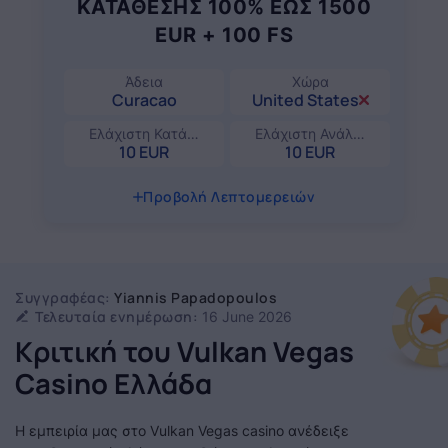
Τύποι παιχνιδιών
ΚΑΤΆΘΕΣΗΣ 100% ΈΩΣ 1500
Κουλοχέρηδες, Ρουλέτα, Μπλάκτζακ,
EUR + 100 FS
Μπακκαρά, Παιχνίδια με κάρτες, Πόκερ,
Βίντεο Πόκερ, Ζάρια, Μπίνγκο, Κάρτες Ξυστό,
Crash Games, Κίνο
Άδεια
Χώρα
Curacao
United States
Ελάχιστη Κατάθεση
Ελάχιστη Ανάληψη
10 EUR
10 EUR
Απόκρυψη Λεπτομερειών
Προβολή Λεπτομερειών
Αριθμός Παρόχων Λογισμικού
100+
Συγγραφέας:
Yiannis Papadopoulos
Αριθμός Κουλοχέρηδων
10000+
Τελευταία ενημέρωση:
16 June 2026
Αριθμός Παιχνιδιών
Κριτική του Vulkan Vegas
10100+
Τύποι παιχνιδιών
Casino Ελλάδα
Κουλοχέρηδες, Ρουλέτα, Μπλάκτζακ,
Μπακκαρά, Παιχνίδια με κάρτες, Πόκερ,
Βίντεο Πόκερ, Ζάρια, Μπίνγκο, Κάρτες Ξυστό,
Η εμπειρία μας στο Vulkan Vegas casino ανέδειξε
Crash Games, Κίνο