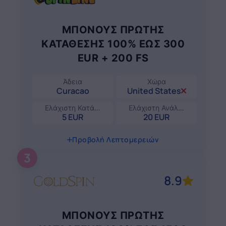
Αριθμός Κουλοχέρηδων
8000+
Αριθμός Παιχνιδιών
ΜΠΌΝΟΥΣ ΠΡΏΤΗΣ
8500+
Τύποι παιχνιδιών
ΚΑΤΆΘΕΣΗΣ 100% ΈΩΣ 300
Κουλοχέρηδες, Ρουλέτα,
EUR + 200 FS
Μπλάκτζακ, Μπακκαρά,
Παιχνίδια με κάρτες, Πόκερ,
Βίντεο Πόκερ, Μπίνγκο, Κάρτες
Άδεια
Χώρα
Ξυστό, Crash Games, Κίνο, Ζάρια
Curacao
United States
Ελάχιστη Κατάθεση
Ελάχιστη Ανάληψη
5 EUR
20 EUR
Απόκρυψη Λεπτομερειών
Προβολή Λεπτομερειών
3
Αριθμός Παρόχων Λογισμικού
8.9
100+
Αριθμός Κουλοχέρηδων
10000+
Αριθμός Παιχνιδιών
ΜΠΌΝΟΥΣ ΠΡΏΤΗΣ
11000+