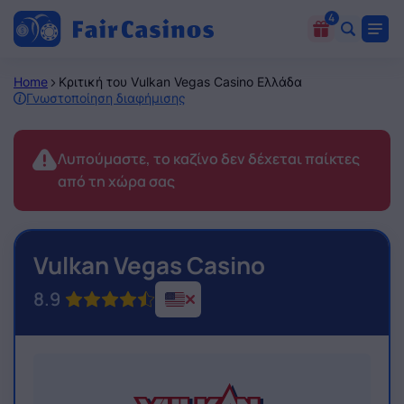
4
Home
Κριτική του Vulkan Vegas Casino Ελλάδα
Γνωστοποίηση διαφήμισης
Λυπούμαστε, το καζίνο δεν δέχεται παίκτες
από τη χώρα σας
Vulkan Vegas Casino
8.9