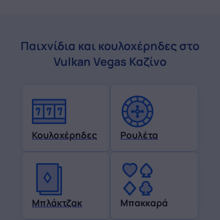
Παιχνίδια και κουλοχέρηδες στο
Vulkan Vegas Καζίνο
Κουλοχέρηδες
Ρουλέτα
Μπλάκτζακ
Μπακκαρά