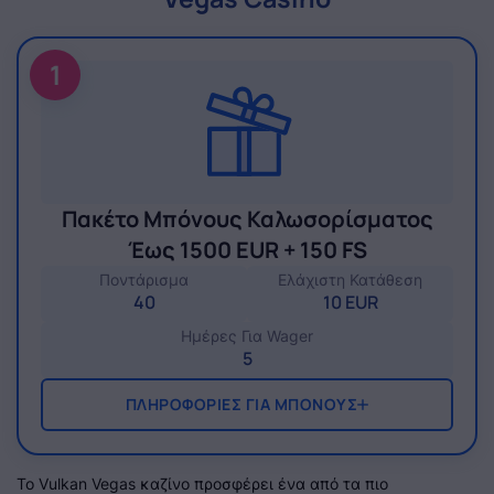
1
Πακέτο Μπόνους Καλωσορίσματος
Έως 1500 EUR + 150 FS
Ποντάρισμα
Ελάχιστη Κατάθεση
40
10 EUR
Ημέρες Για Wager
5
ΠΛΗΡΟΦΟΡΊΕΣ ΓΙΑ ΜΠΌΝΟΥΣ
Το Vulkan Vegas καζίνο προσφέρει ένα από τα πιο