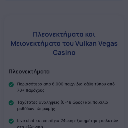
Πλεονεκτήματα και
Μειονεκτήματα του Vulkan Vegas
Casino
Πλεονεκτήματα
Περισσότερα από 6.000 παιχνίδια κάθε τύπου από
70+ παρόχους
Ταχύτατες αναλήψεις (0-48 ώρες) και ποικιλία
μεθόδων πληρωμής
Live chat και email για 24ωρη εξυπηρέτηση πελατών
στα ελληνικά