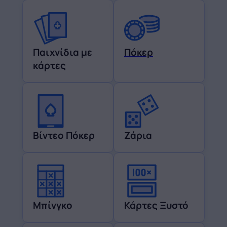
Παιχνίδια με
Πόκερ
κάρτες
Βίντεο Πόκερ
Ζάρια
Μπίνγκο
Κάρτες Ξυστό