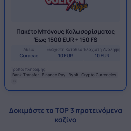
Πακέτο Μπόνους Καλωσορίσματος
Έως 1500 EUR + 150 FS
Άδεια
Ελάχιστη Κατάθεση
Ελάχιστη Ανάληψη
Curacao
10 EUR
10 EUR
Τρόποι πληρωμής:
Bank Transfer
Binance Pay
Bybit
Crypto Currencies
+5
Δοκιμάστε τα TOP 3 προτεινόμενα
καζίνο