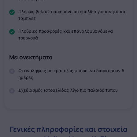
Πλήρως βελτιστοποιημένη ιστοσελίδα για κινητά και
τάμπλετ
Πλούσιες προσφορές και επαναλαμβανόμενα
τουρνουά
Μειονεκτήματα
Οι αναλήψεις σε τράπεζες μπορεί να διαρκέσουν 5
ημέρες
Σχεδιασμός ιστοσελίδας λίγο πιο παλαιού τύπου
Γενικές πληροφορίες και στοιχεία