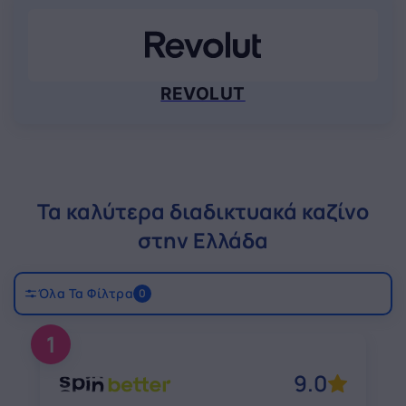
REVOLUT
Τα καλύτερα διαδικτυακά καζίνο
στην Ελλάδα
Όλα Τα Φίλτρα
0
1
9.0