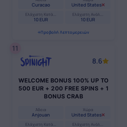
Curacao
United States
Ελάχιστη Κατάθεση
Ελάχιστη Ανάληψη
10 EUR
10 EUR
Pistolo Casino
Απόκρυψη Λεπτομερειών
Προβολή Λεπτομερειών
11
Μέσο RTP
97%
8.6
Επαλήθευση κατά την ανάληψη
Ναι
Όριο ανάληψης (ανά συναλλαγή)
5 000 EUR
WELCOME BONUS 100% UP TO
Μέθοδοι κατάθεσης
AstroPay, Binance Pay, Boku, Boleto Bancário,
500 EUR + 200 FREE SPINS + 1
Bybit, Crypto Currencies, EPS, Euteller,
BONUS CRAB
Giropay, Interac, Jeton Bank, Maestro,
Mastercard, MiFinity, MuchBetter, Neosurf,
Neteller, Paysafecard, Payz, QIWI Wallet, Skrill,
Άδεια
Χώρα
Sofort, Todito Cash, Trustly, Visa, WebMoney,
Anjouan
United States
Wire Transfer, Yandex Money, Zimpler
Ελάχιστη Κατάθεση
Ελάχιστη Ανάληψη