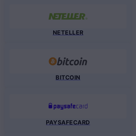
NETELLER
BITCOIN
PAYSAFECARD