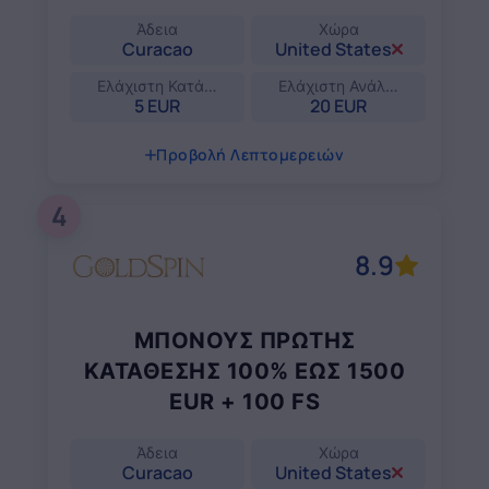
Άδεια
Χώρα
Curacao
United States
Ελάχιστη Κατάθεση
Ελάχιστη Ανάληψη
Vulkan Vegas Casino
5 EUR
20 EUR
Απόκρυψη Λεπτομερειών
Προβολή Λεπτομερειών
4
Επαλήθευση κατά την ανάληψη
Ναι
8.9
Όριο ανάληψης (ανά συναλλαγή)
2 000 EUR
Μέθοδοι κατάθεσης
Apple Pay, Binance Pay, Cashlib, Crypto
ΜΠΌΝΟΥΣ ΠΡΏΤΗΣ
Currencies, eZeeWallet, Flexepin, Mastercard,
MiFinity, Neteller, Paysafecard, Revolut, Skrill,
ΚΑΤΆΘΕΣΗΣ 100% ΈΩΣ 1500
Utorg, Visa
EUR + 100 FS
Άδεια
Χώρα
Curacao
United States