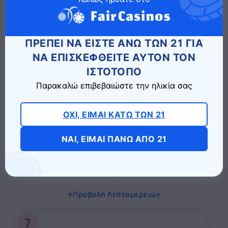
Προβολή Λεπτομερειών
6
ΠΡΈΠΕΙ ΝΑ ΕΊΣΤΕ ΆΝΩ ΤΩΝ 21 ΓΙΑ
Επαλήθευση κατά την ανάληψη
Ναι
ΝΑ ΕΠΙΣΚΕΦΘΕΊΤΕ ΑΥΤΌΝ ΤΟΝ
8.8
Όριο ανάληψης (ανά συναλλαγή)
ΙΣΤΌΤΟΠΟ
4 000 EUR
Μέθοδοι κατάθεσης
Παρακαλώ επιβεβαιώστε την ηλικία σας
Credit Card, Crypto Currencies, Mastercard,
ΠΑΚΈΤΟ ΚΑΛΩΣΟΡΊΣΜΑΤΟΣ
Neteller, PayDo, PSCD, Revolut, Skrill, Utorg,
Visa
260% ΈΩΣ 2600 EUR + 260 FS
ΌΧΙ, ΕΊΜΑΙ ΚΆΤΩ ΤΩΝ 21
Άδεια
Χώρα
ΝΑΙ, ΕΊΜΑΙ ΠΆΝΩ ΑΠΌ 21
Curacao
United States
Ελάχιστη Κατάθεση
Ελάχιστη Ανάληψη
15 EUR
10 EUR
National Casino
Απόκρυψη Λεπτομερειών
Προβολή Λεπτομερειών
7
Επαλήθευση κατά την ανάληψη