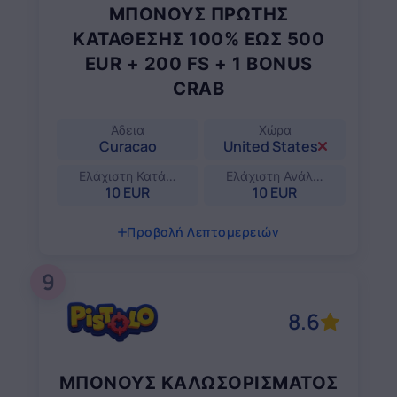
AstroPay, Bank Transfer, Cirrus, ecoPayz, EPS,
ΜΠΌΝΟΥΣ ΠΡΏΤΗΣ
iDebit, Maestro, Mastercard, MiFinity,
MuchBetter, Neosurf, Neteller, Ngan Luong,
ΚΑΤΆΘΕΣΗΣ 100% ΈΩΣ 500
Pay4Fun, Piastrix, Rapid Transfer, Skrill,
EUR + 200 FS + 1 BONUS
UZCARD, Venus Point, Visa
CRAB
Άδεια
Χώρα
Curacao
United States
Ice Casino
Ελάχιστη Κατάθεση
Ελάχιστη Ανάληψη
Απόκρυψη Λεπτομερειών
10 EUR
10 EUR
Προβολή Λεπτομερειών
9
Επαλήθευση κατά την ανάληψη
Ναι
8.6
Όριο ανάληψης (ανά συναλλαγή)
5 000 EUR
Μέθοδοι κατάθεσης
Binance Pay, Mastercard, MiFinity, Neteller,
ΜΠΌΝΟΥΣ ΚΑΛΩΣΟΡΊΣΜΑΤΟΣ
Paysafecard, Skrill, Utorg, Crypto Currencies