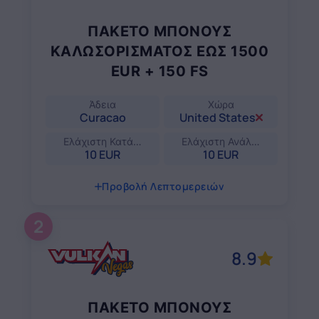
ΠΑΚΈΤΟ ΜΠΌΝΟΥΣ
ΚΑΛΩΣΟΡΊΣΜΑΤΟΣ ΈΩΣ 1500
EUR + 150 FS
Άδεια
Χώρα
Curacao
United States
Ελάχιστη Κατάθεση
Ελάχιστη Ανάληψη
10 EUR
10 EUR
Προβολή Λεπτομερειών
2
Μέσο RTP
97%
8.9
Επαλήθευση κατά την ανάληψη
Ναι
Όριο ανάληψης (ανά συναλλαγή)
1 500 EUR
ΠΑΚΈΤΟ ΜΠΌΝΟΥΣ
Μέθοδοι κατάθεσης