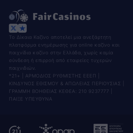
Το Δίκαια Καζίνο αποτελεί μια ανεξάρτητη
Απόκρυψη Λεπτομερειών
πλατφόρμα ενημέρωσης για online καζίνο και
παιχνίδια καζίνο στην Ελλάδα, χωρίς καμία
σύνδεση ή επιρροή από εταιρείες τυχερών
παιχνιδιών.
*21+ | ΑΡΜΟΔΙΟΣ ΡΥΘΜΙΣΤΗΣ ΕΕΕΠ |
ΚΙΝΔΥΝΟΣ ΕΘΙΣΜΟΥ & ΑΠΩΛΕΙΑΣ ΠΕΡΙΟΥΣΙΑΣ |
ΓΡΑΜΜΗ ΒΟΗΘΕΙΑΣ ΚΕΘΕΑ: 210 9237777 |
ΠΑΙΞΕ ΥΠΕΥΘΥΝΑ