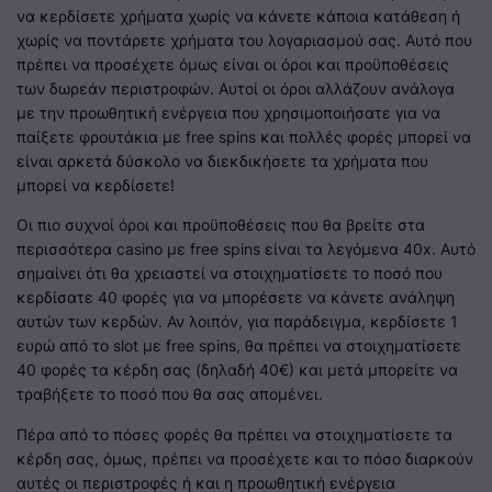
να κερδίσετε χρήματα χωρίς να κάνετε κάποια κατάθεση ή
χωρίς να ποντάρετε χρήματα του λογαριασμού σας. Αυτό που
πρέπει να προσέχετε όμως είναι οι όροι και προϋποθέσεις
των δωρεάν περιστροφών. Αυτοί οι όροι αλλάζουν ανάλογα
με την προωθητική ενέργεια που χρησιμοποιήσατε για να
παίξετε φρουτάκια με free spins και πολλές φορές μπορεί να
είναι αρκετά δύσκολο να διεκδικήσετε τα χρήματα που
μπορεί να κερδίσετε!
Οι πιο συχνοί όροι και προϋποθέσεις που θα βρείτε στα
περισσότερα casino με free spins είναι τα λεγόμενα 40x. Αυτό
σημαίνει ότι θα χρειαστεί να στοιχηματίσετε το ποσό που
κερδίσατε 40 φορές για να μπορέσετε να κάνετε ανάληψη
αυτών των κερδών. Αν λοιπόν, για παράδειγμα, κερδίσετε 1
ευρώ από το slot με free spins, θα πρέπει να στοιχηματίσετε
40 φορές τα κέρδη σας (δηλαδή 40€) και μετά μπορείτε να
τραβήξετε το ποσό που θα σας απομένει.
Πέρα από το πόσες φορές θα πρέπει να στοιχηματίσετε τα
κέρδη σας, όμως, πρέπει να προσέχετε και το πόσο διαρκούν
αυτές οι περιστροφές ή και η προωθητική ενέργεια