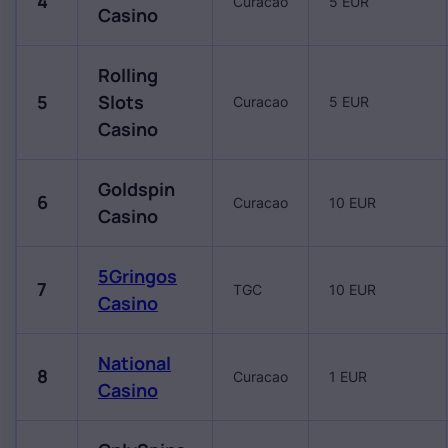
4
Curacao
5 EUR
Casino
Rolling
5
Slots
Curacao
5 EUR
Casino
Goldspin
6
Curacao
10 EUR
Casino
5Gringos
7
TGC
10 EUR
Casino
National
8
Curacao
1 EUR
Casino