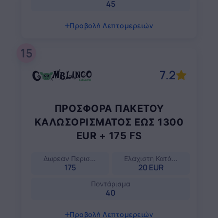
45
Απόκρυψη Λεπτομερειών
Προβολή Λεπτομερειών
15
Ελάχιστη Κατάθεση για FS
50 EUR
7.2
Wager FS
45
ΠΡΟΣΦΟΡΆ ΠΑΚΈΤΟΥ
ΚΑΛΩΣΟΡΊΣΜΑΤΟΣ ΈΩΣ 1300
EUR + 175 FS
Δωρεάν Περιστροφές
Ελάχιστη Κατάθεση
175
20 EUR
Ποντάρισμα
40
Απόκρυψη Λεπτομερειών
Προβολή Λεπτομερειών