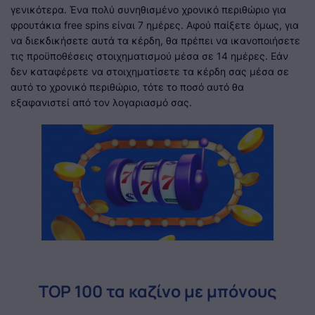
γενικότερα. Ένα πολύ συνηθισμένο χρονικό περιθώριο για
φρουτάκια free spins είναι 7 ημέρες. Αφού παίξετε όμως, για
να διεκδικήσετε αυτά τα κέρδη, θα πρέπει να ικανοποιήσετε
τις προϋποθέσεις στοιχηματισμού μέσα σε 14 ημέρες. Εάν
δεν καταφέρετε να στοιχηματίσετε τα κέρδη σας μέσα σε
αυτό το χρονικό περιθώριο, τότε το ποσό αυτό θα
εξαφανιστεί από τον λογαριασμό σας.
TOP 100 τα καζίνο με μπόνους