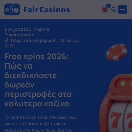
4
Συγγραφέας:
Yiannis
Papadopoulos
Τελευταία ενημέρωση:
16 Ιουνίου
2026
Free spins 2026:
Πώς να
διεκδικήσετε
δωρεάν
περιστροφές στα
καλύτερα καζίνο
Τα online καζίνο είναι στις ζωές των
χρηστών εδώ και πολλά χρόνια.
Ανάμεσα στα πολλά παιχνίδια που