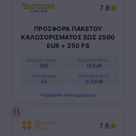
20 EUR
7.8
Wager FS
40
ΠΡΟΣΦΟΡΆ ΠΑΚΈΤΟΥ
ΚΑΛΩΣΟΡΊΣΜΑΤΟΣ ΈΩΣ 2500
EUR + 250 FS
Δωρεάν Περιστροφές
Ελάχιστη Κατάθεση
250
10 EUR
Ποντάρισμα
Ποντάρισμα FS
Spinbara Casino
40
0.2 EUR
Απόκρυψη Λεπτομερειών
Προβολή Λεπτομερειών
11
Wager FS
40
7.6
Κουλοχέρης FS
Big Bass Splash, Coin Win: Hold The Spin,