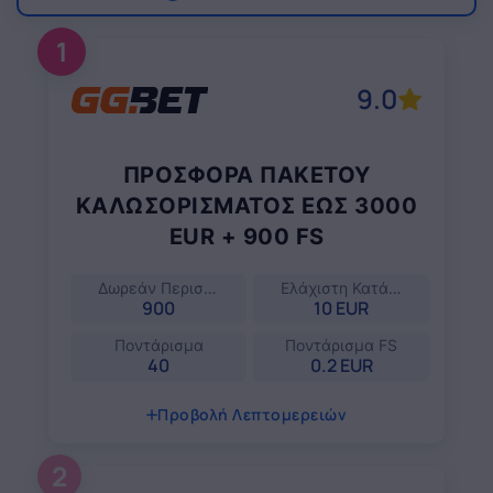
1
9.0
Lizaro Casino
ΠΡΟΣΦΟΡΆ ΠΑΚΈΤΟΥ
Απόκρυψη Λεπτομερειών
ΚΑΛΩΣΟΡΊΣΜΑΤΟΣ ΈΩΣ 3000
EUR + 900 FS
Δωρεάν Περιστροφές
Ελάχιστη Κατάθεση
900
10 EUR
Ποντάρισμα
Ποντάρισμα FS
40
0.2 EUR
Προβολή Λεπτομερειών
2
Wager FS