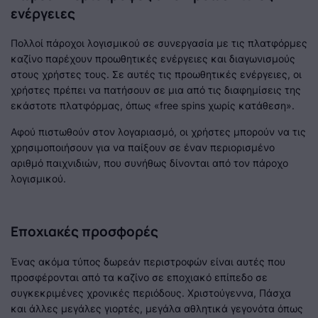
ενέργειες
Πολλοί πάροχοι λογισμικού σε συνεργασία με τις πλατφόρμες
καζίνο παρέχουν προωθητικές ενέργειες και διαγωνισμούς
στους χρήστες τους. Σε αυτές τις προωθητικές ενέργειες, οι
χρήστες πρέπει να πατήσουν σε μια από τις διαφημίσεις της
εκάστοτε πλατφόρμας, όπως «free spins χωρίς κατάθεση».
Αφού πιστωθούν στον λογαριασμό, οι χρήστες μπορούν να τις
χρησιμοποιήσουν για να παίξουν σε έναν περιορισμένο
αριθμό παιχνιδιών, που συνήθως δίνονται από τον πάροχο
λογισμικού.
Εποχιακές προσφορές
Ένας ακόμα τύπος δωρεάν περιστροφών είναι αυτές που
προσφέρονται από τα καζίνο σε εποχιακό επίπεδο σε
συγκεκριμένες χρονικές περιόδους. Χριστούγεννα, Πάσχα
και άλλες μεγάλες γιορτές, μεγάλα αθλητικά γεγονότα όπως