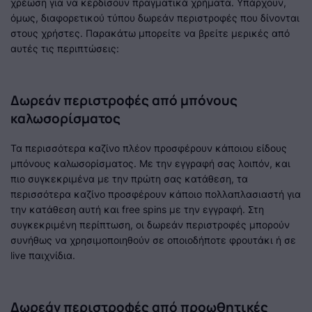
χρέωση για να κερδίσουν πραγματικά χρήματα. Υπάρχουν,
όμως, διαφορετικού τύπου δωρεάν περιστροφές που δίνονται
στους χρήστες. Παρακάτω μπορείτε να βρείτε μερικές από
αυτές τις περιπτώσεις:
Δωρεάν περιστροφές από μπόνους
καλωσορίσματος
Τα περισσότερα καζίνο πλέον προσφέρουν κάποιου είδους
μπόνους καλωσορίσματος. Με την εγγραφή σας λοιπόν, και
πιο συγκεκριμένα με την πρώτη σας κατάθεση, τα
περισσότερα καζίνο προσφέρουν κάποιο πολλαπλασιαστή για
την κατάθεση αυτή και free spins με την εγγραφή. Στη
συγκεκριμένη περίπτωση, οι δωρεάν περιστροφές μπορούν
συνήθως να χρησιμοποιηθούν σε οποιοδήποτε φρουτάκι ή σε
live παιχνίδια.
Δωρεάν περιστροφές από προωθητικές