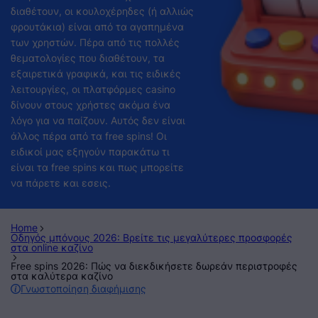
διαθέτουν, οι κουλοχέρηδες (ή αλλιώς
φρουτάκια) είναι από τα αγαπημένα
των χρηστών. Πέρα από τις πολλές
θεματολογίες που διαθέτουν, τα
εξαιρετικά γραφικά, και τις ειδικές
λειτουργίες, οι πλατφόρμες casino
δίνουν στους χρήστες ακόμα ένα
λόγο για να παίζουν. Αυτός δεν είναι
άλλος πέρα από τα free spins! Οι
ειδικοί μας εξηγούν παρακάτω τι
είναι τα free spins και πως μπορείτε
να πάρετε και εσεις.
Home
Οδηγός μπόνους 2026: Βρείτε τις μεγαλύτερες προσφορές
στα online καζίνο
Free spins 2026: Πώς να διεκδικήσετε δωρεάν περιστροφές
στα καλύτερα καζίνο
Γνωστοποίηση διαφήμισης