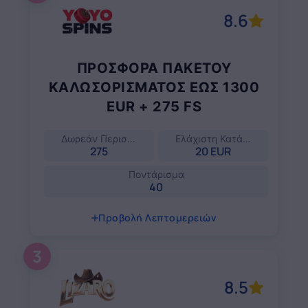
40
8.6
Κουλοχέρης FS
Gates of Olympus 1000, Sweet Bonanza 1000,
Coin Win: Hold The Spin
ΠΡΟΣΦΟΡΆ ΠΑΚΈΤΟΥ
ΚΑΛΩΣΟΡΊΣΜΑΤΟΣ ΈΩΣ 1300
EUR + 275 FS
Δωρεάν Περιστροφές
Ελάχιστη Κατάθεση
275
20 EUR
Ποντάρισμα
40
Απόκρυψη Λεπτομερειών
Προβολή Λεπτομερειών
3
Κωδικός προσφοράς
WELCOMEYO1
8.5
Κουλοχέρης FS
7 Fortune Frenzy, Fruit Zen, Gears of Time