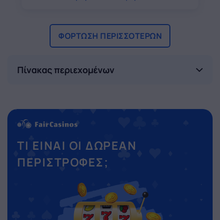
Κωδικός προσφοράς
ΦΌΡΤΩΣΗ ΠΕΡΙΣΣΌΤΕΡΩΝ
GOBLINGOLD200
Κουλοχέρης FS
7 Fortune Frenzy, Fruit Zen, Gears of Time
Πίνακας περιεχομένων
ΤΙ ΕΊΝΑΙ ΟΙ ΔΩΡΕΆΝ
ΠΕΡΙΣΤΡΟΦΈΣ;
Απόκρυψη Λεπτομερειών