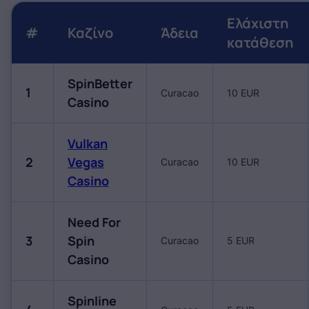
Ελάχιστη
#
Καζίνο
Άδεια
κατάθεση
SpinBetter
1
Curacao
10 EUR
Casino
Vulkan
2
Vegas
Curacao
10 EUR
Casino
Need For
3
Spin
Curacao
5 EUR
Casino
Spinline