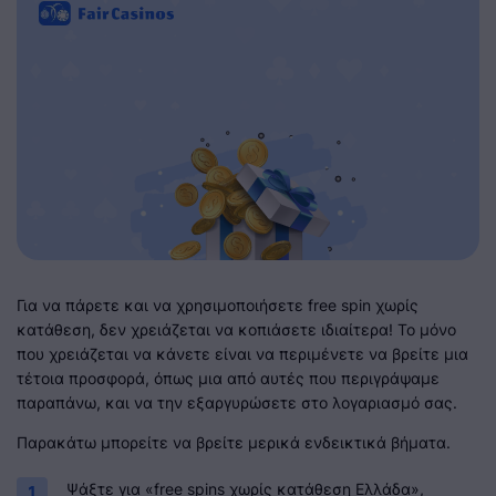
Για να πάρετε και να χρησιμοποιήσετε free spin χωρίς
κατάθεση, δεν χρειάζεται να κοπιάσετε ιδιαίτερα! Το μόνο
που χρειάζεται να κάνετε είναι να περιμένετε να βρείτε μια
τέτοια προσφορά, όπως μια από αυτές που περιγράψαμε
παραπάνω, και να την εξαργυρώσετε στο λογαριασμό σας.
Παρακάτω μπορείτε να βρείτε μερικά ενδεικτικά βήματα.
Ψάξτε για «free spins χωρίς κατάθεση Ελλάδα»,