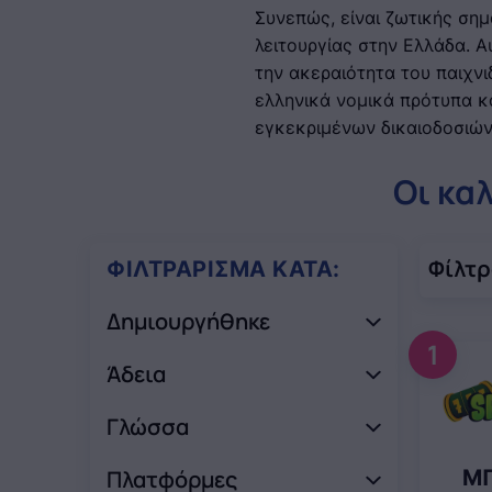
Συνεπώς, είναι ζωτικής σημ
λειτουργίας στην Ελλάδα. 
την ακεραιότητα του παιχνι
ελληνικά νομικά πρότυπα κα
εγκεκριμένων δικαιοδοσιών
Οι κα
Φίλτρ
ΦΙΛΤΡΆΡΙΣΜΑ ΚΑΤΆ:
Δημιουργήθηκε
1
Άδεια
Γλώσσα
Πλατφόρμες
Μ