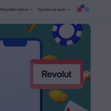
4
Παιχνίδια καζίνο
Σχετικά με εμάς