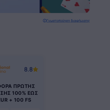
Γνωστοποίηση διαφήμισης
8.8
ΦΟΡΆ ΠΡΏΤΗΣ
ΣΗΣ 100% ΈΩΣ
EUR + 100 FS