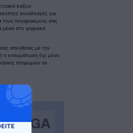
κτυακά καζινο
όσκοπτες συναλλαγές για
μα τους λογαριασμούς σας
λα μέσα στο ψηφιακό
 σας απευθείας με την
τή η ενσωμάτωση όχι μόνο
ποιήσεις πληρωμών σε
volut;
ΘΕΊΤΕ