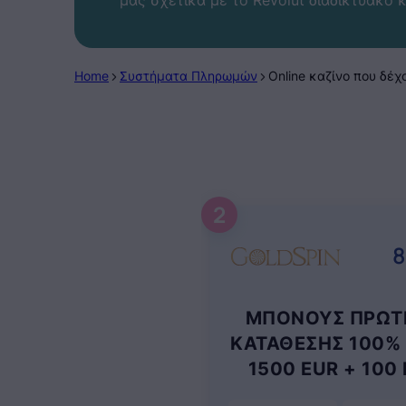
μας σχετικά με το Revolut διαδικτυακό κ
Home
Συστήματα Πληρωμών
Online καζίνο που δέχ
2
8
ΜΠΌΝΟΥΣ ΠΡΏΤ
ΚΑΤΆΘΕΣΗΣ 100%
1500 EUR + 100 