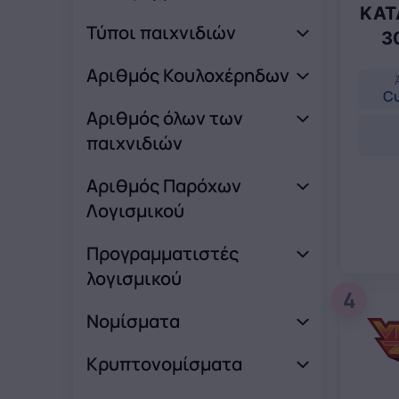
ΚΑΤ
Τύποι παιχνιδιών
3
Αριθμός Κουλοχέρηδων
C
Αριθμός όλων των
παιχνιδιών
Αριθμός Παρόχων
Λογισμικού
Προγραμματιστές
λογισμικού
4
Νομίσματα
Κρυπτονομίσματα