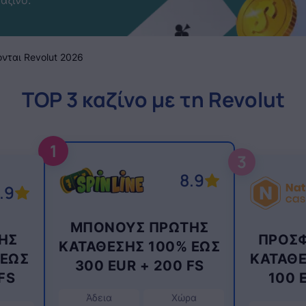
αζίνο.
ονται Revolut 2026
TOP 3 καζίνο με τη Revolut
1
3
8.9
.9
ΜΠΌΝΟΥΣ ΠΡΏΤΗΣ
ΗΣ
ΠΡΟΣ
ΚΑΤΆΘΕΣΗΣ 100% ΈΩΣ
 ΈΩΣ
ΚΑΤΆΘΕ
300 EUR + 200 FS
FS
100 
Άδεια
Χώρα