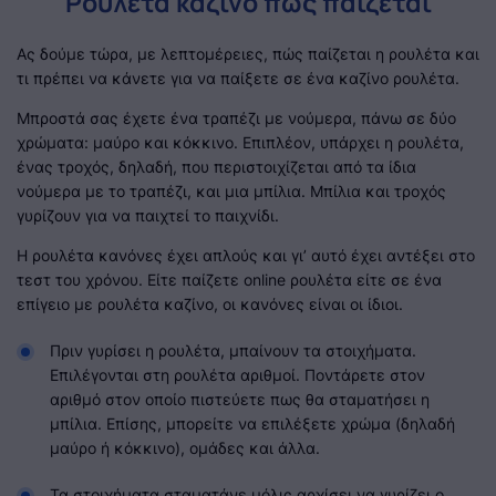
Ρουλέτα καζίνο πώς παίζεται
10500+
Αριθμός Παρόχων Λογισμικού
90+
Ας δούμε τώρα, με λεπτομέρειες, πώς παίζεται η ρουλέτα και
Ελάχιστη ανάληψη
τι πρέπει να κάνετε για να παίξετε σε ένα καζίνο ρουλέτα.
10 EUR
Μπροστά σας έχετε ένα τραπέζι με νούμερα, πάνω σε δύο
χρώματα: μαύρο και κόκκινο. Επιπλέον, υπάρχει η ρουλέτα,
ένας τροχός, δηλαδή, που περιστοιχίζεται από τα ίδια
νούμερα με το τραπέζι, και μια μπίλια. Μπίλια και τροχός
Απόκρυψη Λεπτομερειών
γυρίζουν για να παιχτεί το παιχνίδι.
Η ρουλέτα κανόνες έχει απλούς και γι’ αυτό έχει αντέξει στο
τεστ του χρόνου. Είτε παίζετε online ρουλέτα είτε σε ένα
επίγειο με ρουλέτα καζίνο, οι κανόνες είναι οι ίδιοι.
Πριν γυρίσει η ρουλέτα, μπαίνουν τα στοιχήματα.
Επιλέγονται στη ρουλέτα αριθμοί. Ποντάρετε στον
αριθμό στον οποίο πιστεύετε πως θα σταματήσει η
μπίλια. Επίσης, μπορείτε να επιλέξετε χρώμα (δηλαδή
μαύρο ή κόκκινο), ομάδες και άλλα.
Τα στοιχήματα σταματάνε μόλις αρχίσει να γυρίζει ο