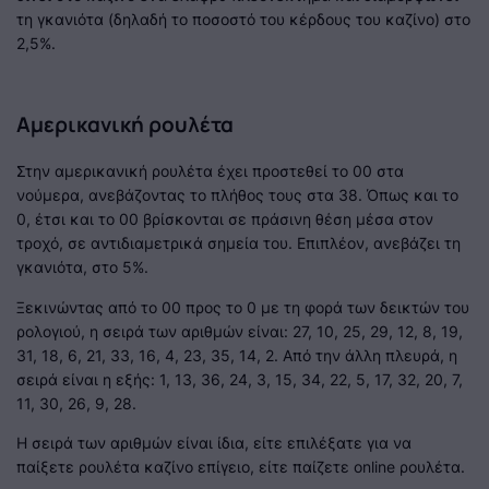
τη γκανιότα (δηλαδή το ποσοστό του κέρδους του καζίνο) στο
2,5%.
Αμερικανική ρουλέτα
Στην αμερικανική ρουλέτα έχει προστεθεί το 00 στα
νούμερα, ανεβάζοντας το πλήθος τους στα 38. Όπως και το
0, έτσι και το 00 βρίσκονται σε πράσινη θέση μέσα στον
τροχό, σε αντιδιαμετρικά σημεία του. Επιπλέον, ανεβάζει τη
γκανιότα, στο 5%.
Ξεκινώντας από το 00 προς το 0 με τη φορά των δεικτών του
ρολογιού, η σειρά των αριθμών είναι: 27, 10, 25, 29, 12, 8, 19,
31, 18, 6, 21, 33, 16, 4, 23, 35, 14, 2. Από την άλλη πλευρά, η
σειρά είναι η εξής: 1, 13, 36, 24, 3, 15, 34, 22, 5, 17, 32, 20, 7,
11, 30, 26, 9, 28.
Η σειρά των αριθμών είναι ίδια, είτε επιλέξατε για να
παίξετε ρουλέτα καζίνο επίγειο, είτε παίζετε online ρουλέτα.