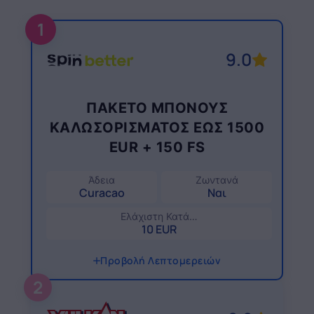
1
9.0
ΠΑΚΈΤΟ ΜΠΌΝΟΥΣ
ΚΑΛΩΣΟΡΊΣΜΑΤΟΣ ΈΩΣ 1500
EUR + 150 FS
Άδεια
Ζωντανά
Curacao
Ναι
Ελάχιστη Κατάθεση
10 EUR
Προβολή Λεπτομερειών
2
Τύποι παιχνιδιών