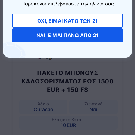
Ελάχιστη Κατάθεση
Παρακαλώ επιβεβαιώστε την ηλικία σας
10 EUR
ΌΧΙ, ΕΊΜΑΙ ΚΆΤΩ ΤΩΝ 21
Προβολή Λεπτομερειών
ΝΑΙ, ΕΊΜΑΙ ΠΆΝΩ ΑΠΌ 21
2
Τύποι παιχνιδιών
Κουλοχέρηδες, Ρουλέτα, Μπλάκτζακ,
8.9
Μπακκαρά, Παιχνίδια με κάρτες, Πόκερ,
Βίντεο Πόκερ, Μπίνγκο, Κάρτες Ξυστό, Crash
Games, Κίνο, Ζάρια
Αριθμός Παιχνιδιών
ΠΑΚΈΤΟ ΜΠΌΝΟΥΣ
8500+
Αριθμός Παρόχων Λογισμικού
ΚΑΛΩΣΟΡΊΣΜΑΤΟΣ ΈΩΣ 1500
100+
EUR + 150 FS
Ελάχιστη ανάληψη
10 EUR
Άδεια
Ζωντανά
Curacao
Ναι
Ελάχιστη Κατάθεση
10 EUR
Απόκρυψη Λεπτομερειών