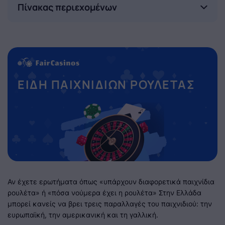
Πίνακας περιεχομένων
ΕΊΔΗ ΠΑΙΧΝΙΔΙΏΝ ΡΟΥΛΈΤΑΣ
Αν έχετε ερωτήματα όπως «υπάρχουν διαφορετικά παιχνίδια
ρουλέτα» ή «πόσα νούμερα έχει η ρουλέτα» Στην Ελλάδα
μπορεί κανείς να βρει τρεις παραλλαγές του παιχνιδιού: την
ευρωπαϊκή, την αμερικανική και τη γαλλική.