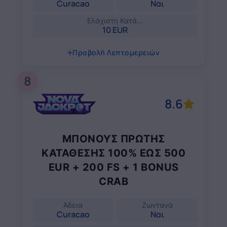
Curacao
Ναι
Ελάχιστη Κατάθεση
10 EUR
Απόκρυψη Λεπτομερειών
Προβολή Λεπτομερειών
8
Τύποι παιχνιδιών
Κουλοχέρηδες, Ρουλέτα, Μπλάκτζακ,
8.6
Μπακκαρά, Παιχνίδια με κάρτες, Πόκερ,
Βίντεο Πόκερ, Ζάρια, Μπίνγκο, Κάρτες Ξυστό,
Crash Games, Κίνο
Αριθμός Παιχνιδιών
ΜΠΌΝΟΥΣ ΠΡΏΤΗΣ
4000+
Αριθμός Παρόχων Λογισμικού
ΚΑΤΆΘΕΣΗΣ 100% ΈΩΣ 500
50+
EUR + 200 FS + 1 BONUS
Ελάχιστη ανάληψη
10 EUR
CRAB
Άδεια
Ζωντανά
Curacao
Ναι
Ice Casino