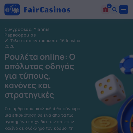
4
Συγγραφέας:
Yiannis
Papadopoulos
Τελευταία ενημέρωση:
16 Ιουνίου
2026
Ρουλέτα online: Ο
απόλυτος οδηγός
για τύπους,
κανόνες και
στρατηγικές
Στο άρθρο που ακολουθεί θα κάνουμε
μια επισκόπηση σε ένα από τα πιο
αγαπημένα παιχνίδια των παικτών
καζίνο σε ολόκληρο τον κόσμο: τη