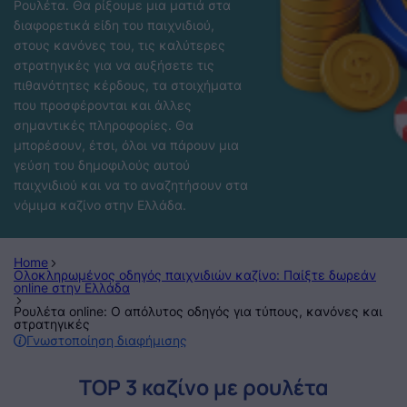
Ρουλέτα. Θα ρίξουμε μια ματιά στα
διαφορετικά είδη του παιχνιδιού,
στους κανόνες του, τις καλύτερες
στρατηγικές για να αυξήσετε τις
πιθανότητες κέρδους, τα στοιχήματα
που προσφέρονται και άλλες
σημαντικές πληροφορίες. Θα
μπορέσουν, έτσι, όλοι να πάρουν μια
γεύση του δημοφιλούς αυτού
παιχνιδιού και να το αναζητήσουν στα
νόμιμα καζίνο στην Ελλάδα.
Home
Ολοκληρωμένος οδηγός παιχνιδιών καζίνο: Παίξτε δωρεάν
online στην Ελλάδα
Ρουλέτα online: Ο απόλυτος οδηγός για τύπους, κανόνες και
στρατηγικές
Γνωστοποίηση διαφήμισης
TOP 3 καζίνο με ρουλέτα