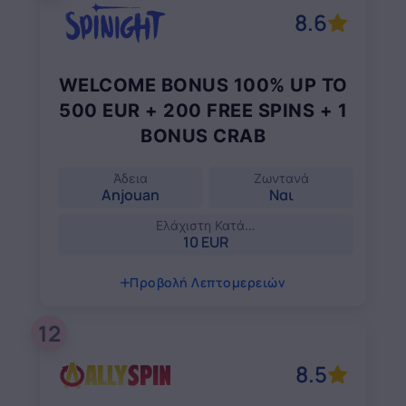
Κουλοχέρηδες, Ρουλέτα, Μπλάκτζακ,
8.6
Μπακκαρά, Παιχνίδια με κάρτες, Πόκερ,
Βίντεο Πόκερ, Ζάρια, Μπίνγκο, Κάρτες Ξυστό,
Crash Games, Κίνο
Αριθμός Παιχνιδιών
WELCOME BONUS 100% UP TO
8000+
Αριθμός Παρόχων Λογισμικού
500 EUR + 200 FREE SPINS + 1
80+
BONUS CRAB
Ελάχιστη ανάληψη
10 EUR
Άδεια
Ζωντανά
Anjouan
Ναι
Ελάχιστη Κατάθεση
10 EUR
Απόκρυψη Λεπτομερειών
Προβολή Λεπτομερειών
12
Τύποι παιχνιδιών
Κουλοχέρηδες, Ρουλέτα, Μπλάκτζακ,
8.5
Μπακκαρά, Παιχνίδια με κάρτες, Πόκερ,
Βίντεο Πόκερ, Ζάρια, Μπίνγκο, Κάρτες Ξυστό,