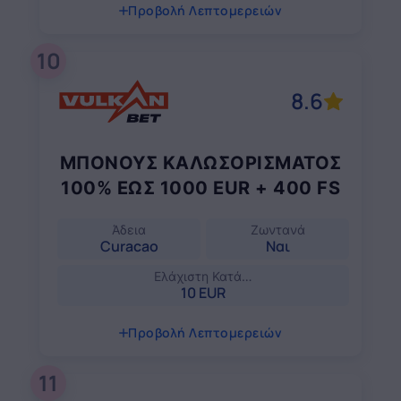
Προβολή Λεπτομερειών
10
Τύποι παιχνιδιών
Κουλοχέρηδες, Ρουλέτα, Μπλάκτζακ,
8.6
Μπακκαρά, Παιχνίδια με κάρτες, Πόκερ,
Βίντεο Πόκερ, Ζάρια, Μπίνγκο, Κάρτες Ξυστό,
Crash Games, Κίνο
Αριθμός Παιχνιδιών
ΜΠΌΝΟΥΣ ΚΑΛΩΣΟΡΊΣΜΑΤΟΣ
11000+
Αριθμός Παρόχων Λογισμικού
100% ΈΩΣ 1000 EUR + 400 FS
90+
Ελάχιστη ανάληψη
10 EUR
Άδεια
Ζωντανά
Curacao
Ναι
Ελάχιστη Κατάθεση
10 EUR
Pistolo Casino
Απόκρυψη Λεπτομερειών
Προβολή Λεπτομερειών
11
Τύποι παιχνιδιών