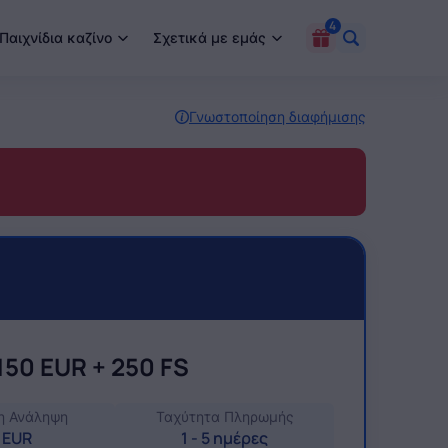
4
Παιχνίδια καζίνο
Σχετικά με εμάς
Γνωστοποίηση διαφήμισης
50 EUR + 250 FS
η Ανάληψη
Ταχύτητα Πληρωμής
 EUR
1 - 5 ημέρες