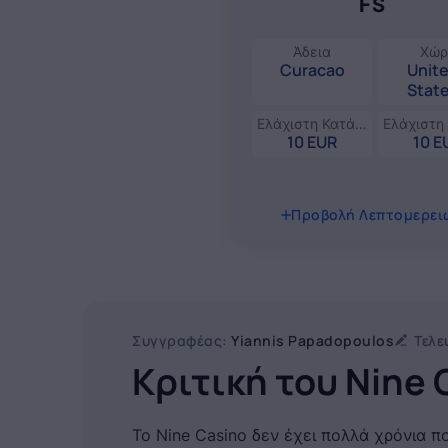
FS
Άδεια
Χώρ
Curacao
Unit
Stat
Ελάχιστη Κατάθεση
10 EUR
10 E
Προβολή Λεπτομερει
Αριθμός Παρόχων Λογισμικού
120+
Αριθμός Κουλοχέρηδων
10000+
Συγγραφέας:
Yiannis Papadopoulos
Τελε
Αριθμός Παιχνιδιών
Κριτική του Nine
11000+
Τύποι παιχνιδιών
Κουλοχέρηδες, Ρουλέτα,
Μπλάκτζακ, Μπακκαρά, Παιχ
Το Nine Casino δεν έχει πολλά χρόνια π
με κάρτες, Πόκερ, Βίντεο Πό