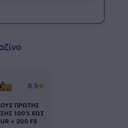
αζίνο
8.9
ΟΥΣ ΠΡΏΤΗΣ
ΣΗΣ 100% ΈΩΣ
EUR + 200 FS