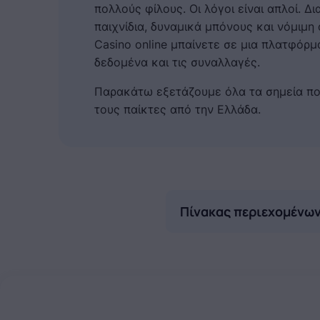
πολλούς φίλους. Οι λόγοι είναι απλοί. Δ
Ζάρια, Μπίνγκο, Κάρτες Ξυσ
Crash Games, Κίνο
παιχνίδια, δυναμικά μπόνους και νόμιμη
Casino online μπαίνετε σε μια πλατφόρμ
δεδομένα και τις συναλλαγές.
Vulkan Vegas Casino
Απόκρυψη Λεπτομερε
Παρακάτω εξετάζουμε όλα τα σημεία που
τους παίκτες από την Ελλάδα.
Πίνακας περιεχομένω