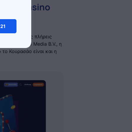
 Nine Casino
 21
 προσφέροντας πλήρεις
ιρεία Digital Media B.V., η
 το Κουρασάο είναι και η