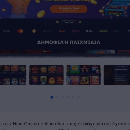
 στο Nine Casino online είναι πως οι διαχειριστές έχουν 