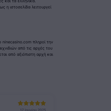
ς και τα ελληνικά.
ς η ιστοσελίδα λειτουργεί
Το ninecasino.com πληροί την
ιχνιδιών από τις αρχές του
ται από αξιόπιστη αρχή και
17 Ιουνίου 2025