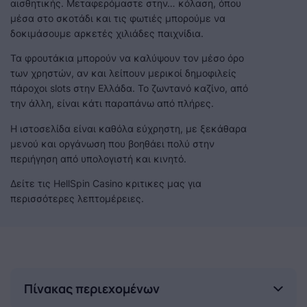
αισθητικής. Μεταφερόμαστε στην… κόλαση, όπου
μέσα στο σκοτάδι και τις φωτιές μπορούμε να
δοκιμάσουμε αρκετές χιλιάδες παιχνίδια.
Τα φρουτάκια μπορούν να καλύψουν τον μέσο όρο
Απόκρυψη Λεπτομερειών
των χρηστών, αν και λείπουν μερικοί δημοφιλείς
πάροχοι slots στην Ελλάδα. Το ζωντανό καζίνο, από
την άλλη, είναι κάτι παραπάνω από πλήρες.
Η ιστοσελίδα είναι καθόλα εύχρηστη, με ξεκάθαρα
μενού και οργάνωση που βοηθάει πολύ στην
περιήγηση από υπολογιστή και κινητό.
Δείτε τις HellSpin Casino κριτικες μας για
περισσότερες λεπτομέρειες.
Πίνακας περιεχομένων