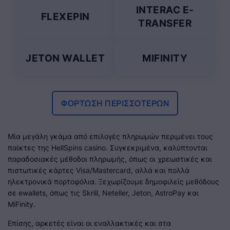
INTERAC E-
FLEXEPIN
TRANSFER
JETON WALLET
MIFINITY
ΦΌΡΤΩΣΗ ΠΕΡΙΣΣΌΤΕΡΩΝ
Μία μεγάλη γκάμα από επιλογές πληρωμών περιμένει τους
παίκτες της HellSpins casino. Συγκεκριμένα, καλύπτονται
παραδοσιακές μέθοδοι πληρωμής, όπως οι χρεωστικές και
πιστωτικές κάρτες Visa/Mastercard, αλλά και πολλά
ηλεκτρονικά πορτοφόλια. Ξεχωρίζουμε δημοφιλείς μεθόδους
σε ewallets, όπως τις Skrill, Neteller, Jeton, AstroPay και
MiFinity.
Επίσης, αρκετές είναι οι εναλλακτικές και στα