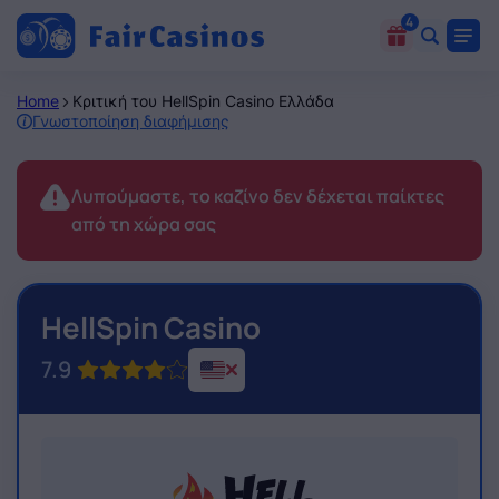
4
Home
Κριτική του HellSpin Casino Ελλάδα
Γνωστοποίηση διαφήμισης
Λυπούμαστε, το καζίνο δεν δέχεται παίκτες
από τη χώρα σας
HellSpin Casino
7.9