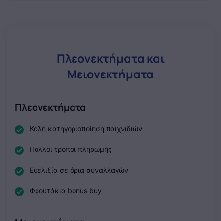
Πλεονεκτήματα και
Μειονεκτήματα
Πλεονεκτήματα
Καλή κατηγοριοποίηση παιχνιδιών
Πολλοί τρόποι πληρωμής
Ευελιξία σε όρια συναλλαγών
Φρουτάκια bonus buy