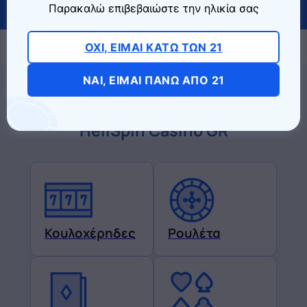
Παρακαλώ επιβεβαιώστε την ηλικία σας
ΌΧΙ, ΕΊΜΑΙ ΚΆΤΩ ΤΩΝ 21
ΝΑΙ, ΕΊΜΑΙ ΠΆΝΩ ΑΠΌ 21
Φρουτάκια και Άλλα Παιχνίδια στο
HellSpin Casino GR
Κουλοχέρηδες
Ρουλέτα