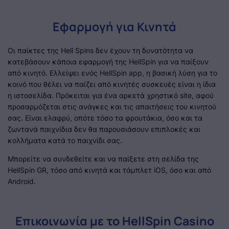
Εφαρμογή για Κινητά
Οι παίκτες της Hell Spins δεν έχουν τη δυνατότητα να
κατεβάσουν κάποια εφαρμογή της HellSpin για να παίξουν
από κινητό. Ελλείψει ενός HellSpin app, η βασική λύση για το
κοινό που θέλει να παίζει από κινητές συσκευές είναι η ίδια
η ιστοσελίδα. Πρόκειται για ένα αρκετά χρηστικό site, αφού
προσαρμόζεται στις ανάγκες και τις απαιτήσεις του κινητού
σας. Είναι ελαφρύ, οπότε τόσο τα φρουτάκια, όσο και τα
ζωντανά παιχνίδια δεν θα παρουσιάσουν επιπλοκές και
κολλήματα κατά το παιχνίδι σας.
Μπορείτε να συνδεθείτε και να παίξετε στη σελίδα της
HellSpin GR, τόσο από κινητά και τάμπλετ iOS, όσο και από
Android.
Επικοινωνία με το HellSpin Casino