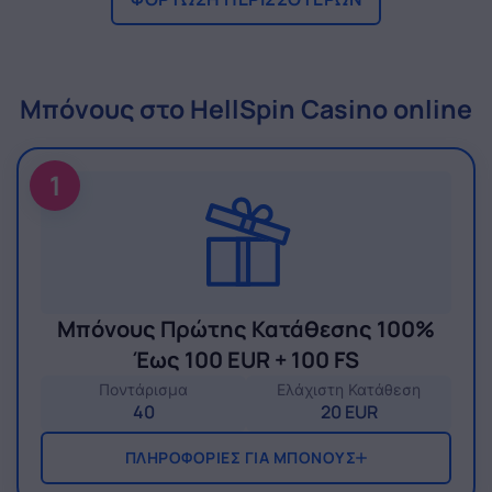
Μπόνους στο HellSpin Casino online
1
Μπόνους Πρώτης Κατάθεσης 100%
Έως 100 EUR + 100 FS
Ποντάρισμα
Ελάχιστη Κατάθεση
40
20 EUR
ΠΛΗΡΟΦΟΡΊΕΣ ΓΙΑ ΜΠΌΝΟΥΣ