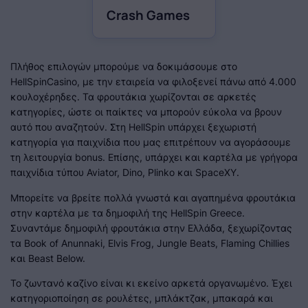
Crash Games
Πλήθος επιλογών μπορούμε να δοκιμάσουμε στο
HellSpinCasino, με την εταιρεία να φιλοξενεί πάνω από 4.000
κουλοχέρηδες. Τα φρουτάκια χωρίζονται σε αρκετές
κατηγορίες, ώστε οι παίκτες να μπορούν εύκολα να βρουν
αυτό που αναζητούν. Στη HellSpin υπάρχει ξεχωριστή
κατηγορία για παιχνίδια που μας επιτρέπουν να αγοράσουμε
τη λειτουργία bonus. Επίσης, υπάρχει και καρτέλα με γρήγορα
παιχνίδια τύπου Aviator, Dino, Plinko και SpaceXY.
Μπορείτε να βρείτε πολλά γνωστά και αγαπημένα φρουτάκια
στην καρτέλα με τα δημοφιλή της HellSpin Greece.
Συναντάμε δημοφιλή φρουτάκια στην Ελλάδα, ξεχωρίζοντας
τα Book of Anunnaki, Elvis Frog, Jungle Beats, Flaming Chillies
και Beast Below.
Το ζωντανό καζίνο είναι κι εκείνο αρκετά οργανωμένο. Έχει
κατηγοριοποίηση σε ρουλέτες, μπλάκτζακ, μπακαρά και