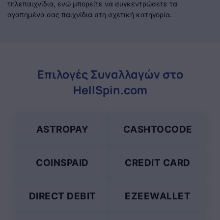
τηλεπαιχνίδια, ενώ μπορείτε να συγκεντρώσετε τα
αγαπημένα σας παιχνίδια στη σχετική κατηγορία.
Επιλογές Συναλλαγών στo
HellSpin.com
ASTROPAY
CASHTOCODE
COINSPAID
CREDIT CARD
DIRECT DEBIT
EZEEWALLET