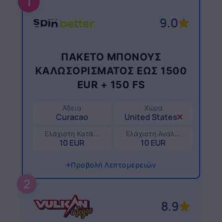
1
9.0
ΠΑΚΈΤΟ ΜΠΌΝΟΥΣ
ΚΑΛΩΣΟΡΊΣΜΑΤΟΣ ΈΩΣ 1500
EUR + 150 FS
Άδεια
Χώρα
Curacao
United States
Ελάχιστη Κατάθεση
Ελάχιστη Ανάληψη
10 EUR
10 EUR
Προβολή Λεπτομερειών
2
Αριθμός Παρόχων Λογισμικού
8.9
100+
Αριθμός Κουλοχέρηδων