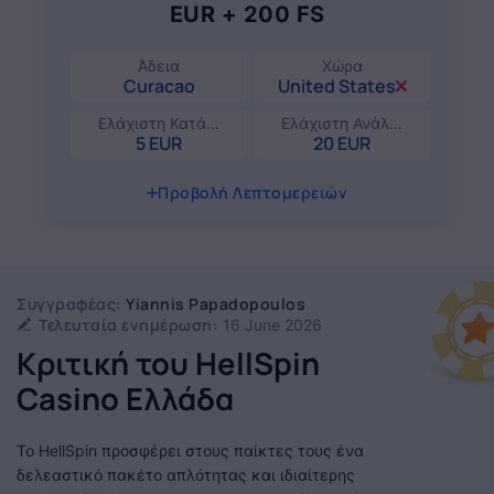
EUR + 200 FS
Μπακκαρά, Παιχνίδια με κάρτες, Πόκερ,
Βίντεο Πόκερ, Ζάρια, Μπίνγκο, Κάρτες Ξυστό,
Crash Games, Κίνο
Άδεια
Χώρα
Curacao
United States
Ελάχιστη Κατάθεση
Ελάχιστη Ανάληψη
5 EUR
20 EUR
Vulkan Vegas Casino
Απόκρυψη Λεπτομερειών
Προβολή Λεπτομερειών
Αριθμός Παρόχων Λογισμικού
100+
Συγγραφέας:
Yiannis Papadopoulos
Αριθμός Κουλοχέρηδων
10000+
Τελευταία ενημέρωση:
16 June 2026
Αριθμός Παιχνιδιών
Κριτική του HellSpin
11000+
Τύποι παιχνιδιών
Casino Ελλάδα
Κουλοχέρηδες, Ρουλέτα, Μπλάκτζακ,
Μπακκαρά, Παιχνίδια με κάρτες, Πόκερ,
Βίντεο Πόκερ, Ζάρια, Μπίνγκο, Κάρτες Ξυστό,
Το HellSpin προσφέρει στους παίκτες τους ένα
Crash Games, Κίνο
δελεαστικό πακέτο απλότητας και ιδιαίτερης