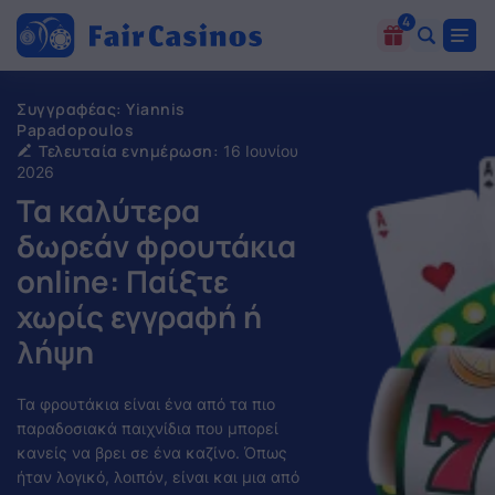
4
Συγγραφέας:
Yiannis
Papadopoulos
Τελευταία ενημέρωση:
16 Ιουνίου
2026
Τα καλύτερα
δωρεάν φρουτάκια
online: Παίξτε
χωρίς εγγραφή ή
λήψη
Τα φρουτάκια είναι ένα από τα πιο
παραδοσιακά παιχνίδια που μπορεί
κανείς να βρει σε ένα καζίνο. Όπως
ήταν λογικό, λοιπόν, είναι και μια από