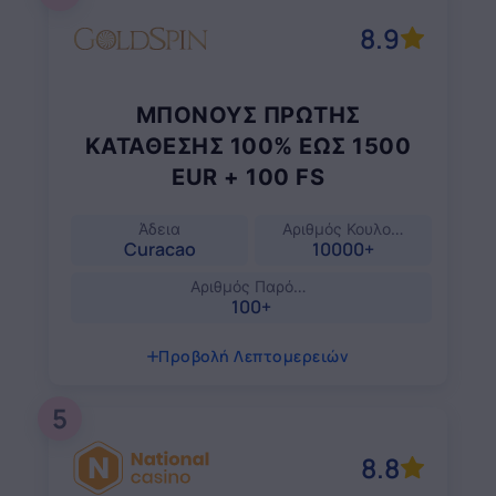
Κουλοχέρηδες, Ρουλέτα, Μπλάκτζακ,
8.9
Μπακκαρά, Παιχνίδια με κάρτες, Πόκερ,
Βίντεο Πόκερ, Ζάρια, Μπίνγκο, Κάρτες Ξυστό,
Crash Games, Κίνο
Ελάχιστη ανάληψη
ΜΠΌΝΟΥΣ ΠΡΏΤΗΣ
20 EUR
Ελάχιστη κατάθεση
ΚΑΤΆΘΕΣΗΣ 100% ΈΩΣ 1500
5 EUR
EUR + 100 FS
Άδεια
Αριθμός Κουλοχέρηδων
Curacao
10000+
Αριθμός Παρόχων Λογισμικού
100+
Απόκρυψη Λεπτομερειών
Προβολή Λεπτομερειών
5
Τύποι παιχνιδιών
Κουλοχέρηδες, Ρουλέτα, Μπλάκτζακ,
8.8
Μπακκαρά, Παιχνίδια με κάρτες, Πόκερ,
Βίντεο Πόκερ, Ζάρια, Μπίνγκο, Κάρτες Ξυστό,