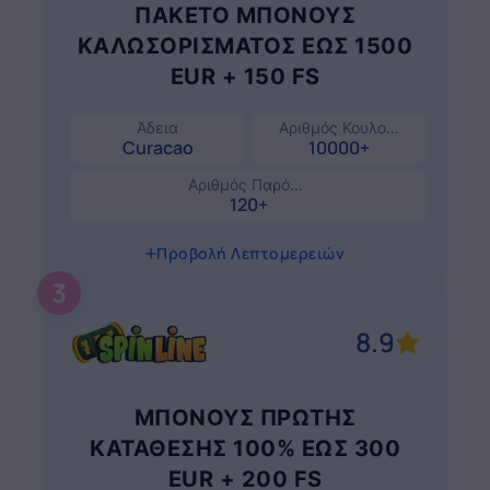
ΠΑΚΈΤΟ ΜΠΌΝΟΥΣ
Ξυστό, Crash Games, Κίνο, Ζάρια
Μέσο RTP
ΚΑΛΩΣΟΡΊΣΜΑΤΟΣ ΈΩΣ 1500
97%
EUR + 150 FS
Ελάχιστη ανάληψη
10 EUR
Ελάχιστη κατάθεση
Άδεια
Αριθμός Κουλοχέρηδων
10 EUR
Curacao
10000+
Αριθμός Παρόχων Λογισμικού
120+
Απόκρυψη Λεπτομερειών
Προβολή Λεπτομερειών
3
Τύποι παιχνιδιών
8.9
Κουλοχέρηδες, Ρουλέτα, Μπλάκτζακ,
Μπακκαρά, Παιχνίδια με κάρτες, Πόκερ,
Βίντεο Πόκερ, Ζάρια, Μπίνγκο, Κάρτες Ξυστό,
Crash Games, Κίνο
ΜΠΌΝΟΥΣ ΠΡΏΤΗΣ
Μέσο RTP
95%
ΚΑΤΆΘΕΣΗΣ 100% ΈΩΣ 300
Ελάχιστη ανάληψη
EUR + 200 FS
10 EUR