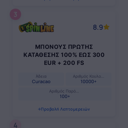
3
Τύποι παιχνιδιών
Κουλοχέρηδες, Ρουλέτα, Μπλάκτζακ,
8.9
Μπακκαρά, Παιχνίδια με κάρτες, Πόκερ,
Βίντεο Πόκερ, Ζάρια, Μπίνγκο, Κάρτες Ξυστό,
Crash Games, Κίνο
Μέσο RTP
ΜΠΌΝΟΥΣ ΠΡΏΤΗΣ
95%
Ελάχιστη ανάληψη
ΚΑΤΆΘΕΣΗΣ 100% ΈΩΣ 300
10 EUR
EUR + 200 FS
Ελάχιστη κατάθεση
10 EUR
Άδεια
Αριθμός Κουλοχέρηδων
Curacao
10000+
Αριθμός Παρόχων Λογισμικού
Vulkan Vegas Casino
100+
Απόκρυψη Λεπτομερειών
Προβολή Λεπτομερειών
4
Τύποι παιχνιδιών