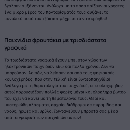
βγάλουν αυξάνονται. Ανάλογα με το πόσο παίζουν οι χρήστες,
ένα μικρό μέρος του πονταρίσματός τους αυξάνει το
συνολικό ποσό του τζάκποτ μέχρι αυτό να κερδηθεί!
Παιχνίδια φρουτάκια με τρισδιάστατα
γραφικά
Τα τρισδιάστατα γραφικά έχουν μπει στον χώρο των
ηλεκτρονικών παιχνιδιών εδώ και πολλά χρόνια. Δεν θα
μπορούσαν, λοιπόν, να λείπουν και από τους ψηφιακούς
κουλοχέρηδες, που στην τελική είναι βιντεοπαιχνίδια!
Ανάλογα με τη θεματολογία του παιχνιδιού, οι κουλοχέρηδες
αυτοί παρουσιάζουν πολλές φορές μέχρι και ολόκληρα βίντεο
που έχει να κάνει με τη θεματολογία τους. Θεοί και
μυστηριώδη πλάσματα, αρχαίοι διάδρομοι σε πυραμίδες και
ναούς, ήρωες και θρύλοι ζωντανεύουν μπροστά σας μέσα
από τα γραφικά των παιχνιδιών αυτών!