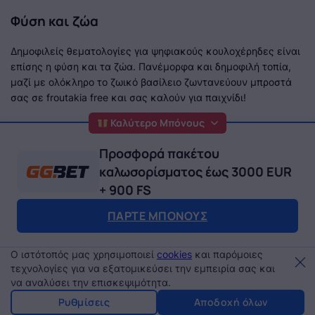
Φύση και ζώα
Δημοφιλείς θεματολογίες για ψηφιακούς κουλοχέρηδες είναι
επίσης η φύση και τα ζώα. Πανέμορφα και δημοφιλή τοπία,
μαζί με ολόκληρο το ζωικό βασίλειο ζωντανεύουν μπροστά
σας σε froutakia free και σας καλούν για παιχνίδι!
Καλύτερο Μπόνους
Τηλεόραση και ταινίες
Προσφορά πακέτου
καλωσορίσματος έως 3000 EUR
Από τις πιο αγαπημένες θεματολογίες είναι σύμπαντα που
+ 900 FS
συναντούμε σε τηλεόραση και ταινίες. Αγαπημένοι
χαρακτήρες που παρακολουθούμε καθημερινά σε μεγάλη και
ΠΆΡΤΕ ΜΠΌΝΟΥΣ
μικρή οθόνη γίνονται οι βοηθοί μας σε κάθε spin σε καζίνο με
δωρεάν φρουτάκια.
Ο ιστότοπός μας χρησιμοποιεί
cookies
και παρόμοιες
Πέρα από τις παραπάνω θεματολογίες, οι χρήστες φαίνεται
τεχνολογίες για να εξατομικεύσει την εμπειρία σας και
να αναλύσει την επισκεψιμότητα.
επίσης να προτιμούν και:
Ρυθμίσεις
Αποδοχή όλων
Sci-Fi και παιχνίδια φαντασίας