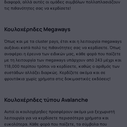
διαφορά, αλλά αυτές οι ομάδες συμβόλων πολλαπλασιάζουν
τις πιθανότητες σας να κερδίσετε!
Κουλοχέρηδες Megaways
Όπως και με τα cluster pays, έτσι και η λειτουργία megaways
αυξάνει κατά πολύ τις πιθανότητες σας να κερδίσετε. Όπως
αναφέρει η έρευνα των ειδικών μας, κάθε φορά που παίζετε
με τη λειτουργία των megaways υπάρχουν από 243 μέχρι και
118,000 περίπου τρόποι να κερδίσετε, καθώς ο αριθμός των
συστάδων αλλάζει διαρκώς. Κερδίζετε ακόμα και σε
φρουτάκια χωρίς χρήματα στις δοκιμαστικές εκδόσεις!
Κουλοχέρηδες τύπου Avalanche
Αυτοί οι κουλοχέρηδες προσφέρουν ακόμα μια ξεχωριστή
λειτουργία για να κερδίσετε περισσότερα χρήματα και
ευκολότερα. Κάθε φορά που παίζετε, τα σύμβολα που