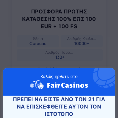
Crash Games, Κίνο
Ελάχιστη ανάληψη
ΠΡΟΣΦΟΡΆ ΠΡΏΤΗΣ
10 EUR
Ελάχιστη κατάθεση
ΚΑΤΆΘΕΣΗΣ 100% ΈΩΣ 100
10 EUR
EUR + 100 FS
Άδεια
Αριθμός Κουλοχέρηδων
Curacao
10000+
Αριθμός Παρόχων Λογισμικού
130+
Απόκρυψη Λεπτομερειών
Προβολή Λεπτομερειών
Καλώς ήρθατε στο
6
Τύποι παιχνιδιών
Κουλοχέρηδες, Ρουλέτα, Μπλάκτζακ,
8.8
Μπακκαρά, Παιχνίδια με κάρτες, Πόκερ,
ΠΡΈΠΕΙ ΝΑ ΕΊΣΤΕ ΆΝΩ ΤΩΝ 21 ΓΙΑ
Βίντεο Πόκερ, Ζάρια, Μπίνγκο, Κάρτες Ξυστό,
Crash Games, Κίνο
ΝΑ ΕΠΙΣΚΕΦΘΕΊΤΕ ΑΥΤΌΝ ΤΟΝ
Ελάχιστη ανάληψη
ΠΑΚΈΤΟ ΚΑΛΩΣΟΡΊΣΜΑΤΟΣ
ΙΣΤΌΤΟΠΟ
10 EUR