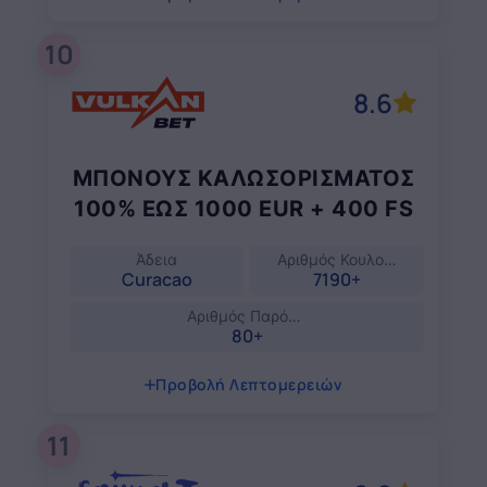
10
Τύποι παιχνιδιών
Κουλοχέρηδες, Ρουλέτα, Μπλάκτζακ,
8.6
Μπακκαρά, Παιχνίδια με κάρτες, Πόκερ,
Βίντεο Πόκερ, Ζάρια, Μπίνγκο, Κάρτες Ξυστό,
Crash Games, Κίνο
Ελάχιστη ανάληψη
ΜΠΌΝΟΥΣ ΚΑΛΩΣΟΡΊΣΜΑΤΟΣ
10 EUR
Ελάχιστη κατάθεση
100% ΈΩΣ 1000 EUR + 400 FS
10 EUR
Άδεια
Αριθμός Κουλοχέρηδων
Curacao
7190+
Αριθμός Παρόχων Λογισμικού
80+
Pistolo Casino
Απόκρυψη Λεπτομερειών
Προβολή Λεπτομερειών
11
Τύποι παιχνιδιών
Κουλοχέρηδες, Ρουλέτα, Μπλάκτζακ,