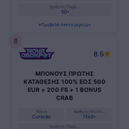
Αριθμός Παρόχων Λογισμικού
50+
Απόκρυψη Λεπτομερειών
Προβολή Λεπτομερειών
8
Τύποι παιχνιδιών
Κουλοχέρηδες, Ρουλέτα, Μπλάκτζακ,
8.6
Μπακκαρά, Παιχνίδια με κάρτες, Πόκερ,
Βίντεο Πόκερ, Ζάρια, Μπίνγκο, Κάρτες Ξυστό,
Crash Games, Κίνο
Μέσο RTP
ΜΠΌΝΟΥΣ ΠΡΏΤΗΣ
96%
Ελάχιστη ανάληψη
ΚΑΤΆΘΕΣΗΣ 100% ΈΩΣ 500
10 EUR
EUR + 200 FS + 1 BONUS
Μέγιστο στοίχημα
Χωρίς Όρια
CRAB
Ελάχιστη κατάθεση
10 EUR
Άδεια
Αριθμός Κουλοχέρηδων
Curacao
7340+
Ice Casino
Αριθμός Παρόχων Λογισμικού
Απόκρυψη Λεπτομερειών