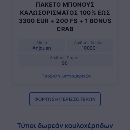
Ελάχιστη ανάληψη
ΠΑΚΈΤΟ ΜΠΌΝΟΥΣ
10 EUR
Ελάχιστη κατάθεση
ΚΑΛΩΣΟΡΊΣΜΑΤΟΣ 100% ΈΩΣ
10 EUR
3300 EUR + 200 FS + 1 BONUS
CRAB
Άδεια
Αριθμός Κουλοχέρηδων
Anjouan
10000+
Αριθμός Παρόχων Λογισμικού
Απόκρυψη Λεπτομερειών
90+
Προβολή Λεπτομερειών
Τύποι παιχνιδιών
ΦΌΡΤΩΣΗ ΠΕΡΙΣΣΌΤΕΡΩΝ
Κουλοχέρηδες, Ρουλέτα, Μπλάκτζακ,
Μπακκαρά, Παιχνίδια με κάρτες, Πόκερ,
Βίντεο Πόκερ, Ζάρια, Μπίνγκο, Κάρτες Ξυστό,
Crash Games, Κίνο
Ελάχιστη ανάληψη
Τύποι δωρεάν κουλοχέρηδων
10 EUR