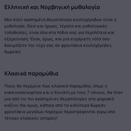
Ελληνική και Νορβηγική μυθολογία
Μια πολύ αγαπημένη θεματολογία κουλοχέρηδων είναι η
μυθολογία. Θεοί και ήρωες, τέρατα και μυθολογικές
τοποθεσίες, είναι όλα στα πόδια σας για περιπέτεια και
εξερεύνηση. Είναι, όμως, και μια ευχάριστη νότα όσο
δοκιμάζετε την τύχη σας σε φρουτάκια κουλοχέρηδες
δωρεάν!
Κλασικά παραμύθια
Ποιος θα περίμενε πως κλασικά παραμύθια, όπως η
κοκκινοσκουφίτσα και η Χιονάτη με τους 7 νάνους, θα ήταν
μια από τις πιο αγαπημένες θεματολογίες στα ψηφιακά
καζίνο; Και όμως, κάποια από τα καλύτερα δωρεάν
φρουτάκια μεγάλων παρόχων περιστρέφονται γύρω από
τέτοιες κλασικές ιστορίες!