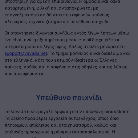
υποστήριξη για άμεση επικοινωνία. Η ομάδα είναι καλά
καταρτισμένη, φιλική και ανταποκρίνεται με
επαγγελματισμό σε θέματα που αφορούν μπόνους,
πληρωμές, τεχνικά ζητήματα ή υπεύθυνο παιχνίδι.
Οι απαντήσεις δίνονται συνήθως εντός λίγων λεπτών μέσω
live chat, ενώ η εξυπηρέτηση μέσω e-mail διαχειρίζεται
αιτήματα μέσα σε λίγες ώρες. Απλώς στείλτε μήνυμα στο
support@vavada.net
. Το τμήμα βοήθειας είναι διαθέσιμο και
στα ελληνικά, κάτι που εκτιμούν ιδιαίτερα οι Έλληνες
παίκτες, καθώς και η σαφήνεια στις οδηγίες και τις λύσεις
που προσφέρονται.
Υπεύθυνο παιχνίδι
Το Vavada δίνει μεγάλη έμφαση στην υπεύθυνη διασκέδαση.
Το casino προσφέρει εργαλεία αυτοελέγχου, όπως όριο
πληρωμών, απώλειας και στοιχηματισμού, καθώς και
επιλογές προσωρινού ή μόνιμου αυτοαποκλεισμού. Η