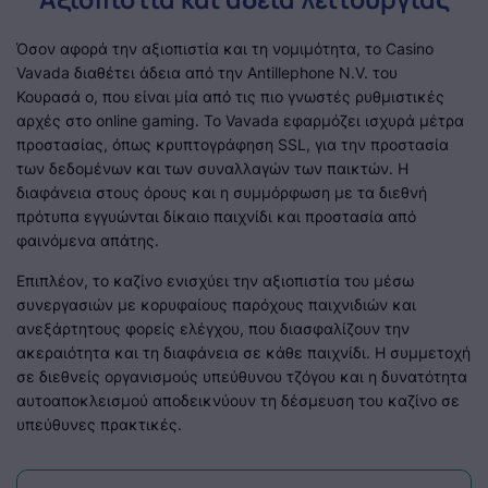
Όσον αφορά την αξιοπιστία και τη νομιμότητα, το Casino
Vavada διαθέτει άδεια από την Antillephone N.V. του
Κουρασά ο, που είναι μία από τις πιο γνωστές ρυθμιστικές
αρχές στο online gaming. Το Vavada εφαρμόζει ισχυρά μέτρα
προστασίας, όπως κρυπτογράφηση SSL, για την προστασία
των δεδομένων και των συναλλαγών των παικτών. Η
διαφάνεια στους όρους και η συμμόρφωση με τα διεθνή
πρότυπα εγγυώνται δίκαιο παιχνίδι και προστασία από
φαινόμενα απάτης.
Επιπλέον, το καζίνο ενισχύει την αξιοπιστία του μέσω
συνεργασιών με κορυφαίους παρόχους παιχνιδιών και
ανεξάρτητους φορείς ελέγχου, που διασφαλίζουν την
ακεραιότητα και τη διαφάνεια σε κάθε παιχνίδι. Η συμμετοχή
σε διεθνείς οργανισμούς υπεύθυνου τζόγου και η δυνατότητα
αυτοαποκλεισμού αποδεικνύουν τη δέσμευση του καζίνο σε
υπεύθυνες πρακτικές.