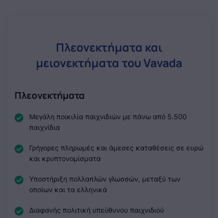
Πλεονεκτήματα και
μειονεκτήματα του Vavada
Πλεονεκτήματα
Μεγάλη ποικιλία παιχνιδιών με πάνω από 5.500
παιχνίδια
Γρήγορες πληρωμές και άμεσες καταθέσεις σε ευρώ
και κρυπτονομίσματα
Υποστήριξη πολλαπλών γλωσσών, μεταξύ των
οποίων και τα ελληνικά
Διαφανής πολιτική υπεύθυνου παιχνιδιού