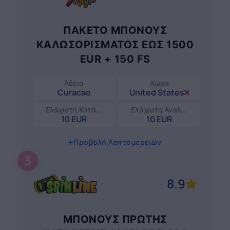
Αριθμός Κουλοχέρηδων
8000+
Αριθμός Παιχνιδιών
ΠΑΚΈΤΟ ΜΠΌΝΟΥΣ
8500+
Τύποι παιχνιδιών
ΚΑΛΩΣΟΡΊΣΜΑΤΟΣ ΈΩΣ 1500
Κουλοχέρηδες, Ρουλέτα,
EUR + 150 FS
Μπλάκτζακ, Μπακκαρά,
Παιχνίδια με κάρτες, Πόκερ,
Βίντεο Πόκερ, Μπίνγκο, Κάρτες
Άδεια
Χώρα
Ξυστό, Crash Games, Κίνο, Ζάρια
Curacao
United States
Ελάχιστη Κατάθεση
Ελάχιστη Ανάληψη
10 EUR
10 EUR
Απόκρυψη Λεπτομερειών
Προβολή Λεπτομερειών
3
Αριθμός Παρόχων Λογισμικού
8.9
120+
Αριθμός Κουλοχέρηδων
10000+
Αριθμός Παιχνιδιών
ΜΠΌΝΟΥΣ ΠΡΏΤΗΣ
11000+