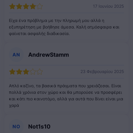
17 Ιουνίου 2025
Είχα ένα πρόβλημα με την πληρωμή μου αλλά η
εξυπηρέτηση με βοήθησε άμεσα. Καλή ατμόσφαιρα και
φαίνεται ασφαλής διαδικασία.
AndrewStamm
AN
23 Φεβρουαρίου 2025
Απλό καζίνο, τα βασικά πράγματα που χρειάζεσαι. Είναι
πολλά χρόνια στον χώρο και θα μπορούσε να προσφέρει
και κάτι πιο καινοτόμο, αλλά για αυτά που δίνει είναι μια
χαρά
Not1s10
NO