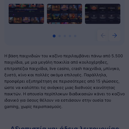
Η βάση παιχνιδιών του καζίνο περιλαμβάνει πάνω από 5.500
παιχνίδια, με μια μεγάλη ποικιλία από κουλοχέρηδες,
επιτραπέζια παιχνίδια, live casino, crash παιχνίδια, μπίνγκο,
ξυστό, κίνο και πολλές ακόμα επιλογές. Παράλληλα,
προσφέρει εξυπηρέτηση σε περισσότερες από 15 γλώσσες,
ώστε να καλύπτει τις ανάγκες μιας διεθνούς κοινότητας
παικτών. Η απουσία περίπλοκων διαδικασιών κάνει το καζίνο
ιδανικό για όσους θέλουν να εστιάσουν στην ουσία του
gaming, χωρίς περισπασμούς.
Αξιοπιστία και άδεια λειτουργίας