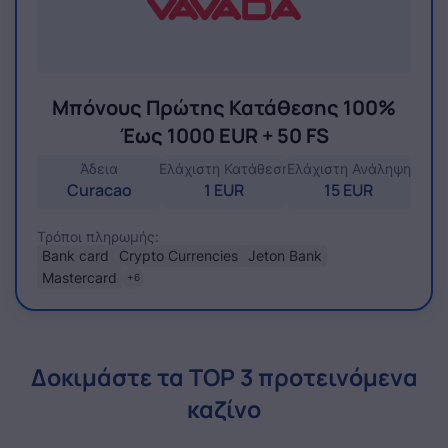
Μπόνους Πρώτης Κατάθεσης 100%
Έως 1000 EUR + 50 FS
Άδεια
Ελάχιστη Κατάθεση
Ελάχιστη Ανάληψη
Curacao
1 EUR
15 EUR
Τρόποι πληρωμής:
Bank card
Crypto Currencies
Jeton Bank
Mastercard
+6
Δοκιμάστε τα TOP 3 προτεινόμενα
καζίνο