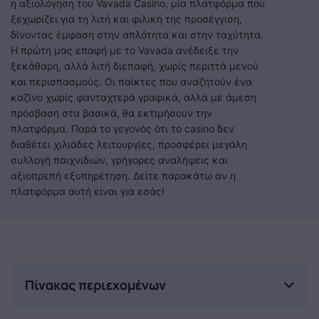
η αξιολόγηση του Vavada Casino, μία πλατφόρμα που
ξεχωρίζει για τη λιτή και φιλική της προσέγγιση,
δίνοντας έμφαση στην απλότητα και στην ταχύτητα.
Η πρώτη μας επαφή με το Vavada ανέδειξε την
ξεκάθαρη, αλλά λιτή διεπαφή, χωρίς περιττά μενού
Απόκρυψη Λεπτομερειών
και περισπασμούς. Οι παίκτες που αναζητούν ένα
καζίνο χωρίς φανταχτερά γραφικά, αλλά με άμεση
πρόσβαση στα βασικά, θα εκτιμήσουν την
πλατφόρμα. Παρά το γεγονός ότι το casino δεν
διαθέτει χιλιάδες λειτουργίες, προσφέρει μεγάλη
συλλογή παιχνιδιών, γρήγορες αναλήψεις και
αξιοπρεπή εξυπηρέτηση. Δείτε παρακάτω αν η
πλατφόρμα αυτή είναι για εσάς!
Πίνακας περιεχομένων