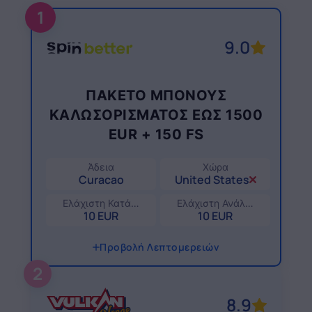
1
9.0
ΠΑΚΈΤΟ ΜΠΌΝΟΥΣ
ΚΑΛΩΣΟΡΊΣΜΑΤΟΣ ΈΩΣ 1500
EUR + 150 FS
Άδεια
Χώρα
Curacao
United States
Ελάχιστη Κατάθεση
Ελάχιστη Ανάληψη
10 EUR
10 EUR
Προβολή Λεπτομερειών
2
Αριθμός Παρόχων Λογισμικού
8.9
100+